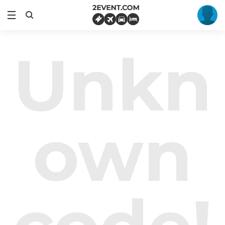
Unkn
own