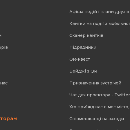
Афіша подій і плани друзів
Квитки на події з мобільно
м
Cканер квитків
орів
Підрядники
QR-квест
Бейджі з QR
 нас
Призначення зустрічей
Чат для проектора - Twitter
Хто приїжджає в моє місто, 
аторам
Співмешканці на заходи