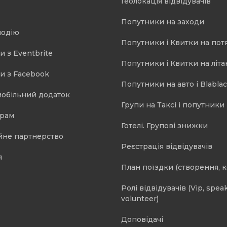
Геолокація відвідувачів
Попутники на заходи
подію
Попутники і Квитки на пот
и з Eventbrite
Попутники і Квитки на літа
и з Facebook
Попутники на авто і Blablac
мобільний додаток
Групи на Таксі і попутники 
орам
Готелі. Групові знижки
йне партнерство
Реєстрація відвідувачів
я
План поїздки (створення, 
Ролі відвідувачів (Vip, speak
volunteer)
Доповідачі