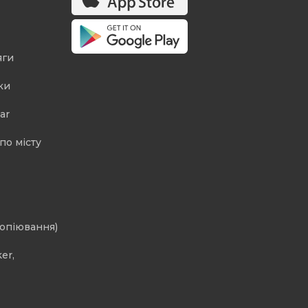
яги
ки
ar
по місту
копіювання)
er,