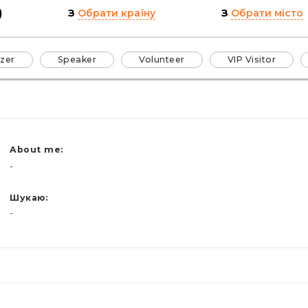
)
З
Обрати країну
З
Обрати місто
zer
Speaker
Volunteer
VIP Visitor
About me:
-
Шукаю:
-