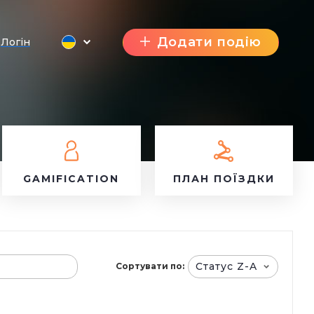
Додати подію
Логін
GAMIFICATION
ПЛАН ПОЇЗДКИ
Статус Z-A
Сортувати по: