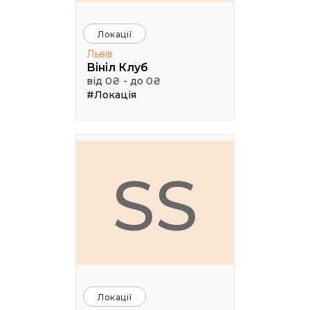
Локації
Львів
Вініл Клуб
від 0₴ - до 0₴
#Локація
SS
Локації