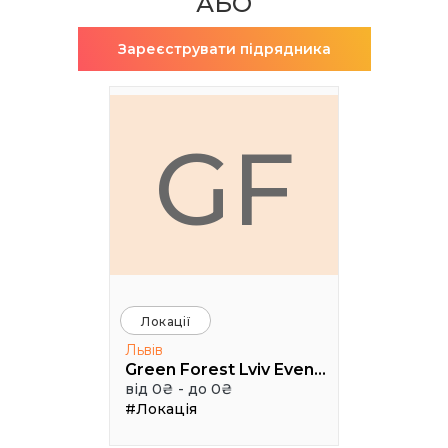
АБО
Зареєструвати підрядника
GF
Локації
Львів
Green Forest Lviv Events
від 0₴ - до 0₴
#Локація