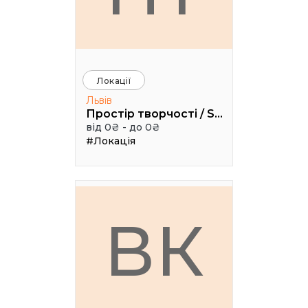
Локації
Львів
Простір творчості / Space creativity
від 0₴ - до 0₴
#Локація
ВК