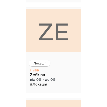
ZE
Локації
Львів
Zefirina
від 0₴ - до 0₴
#Локація