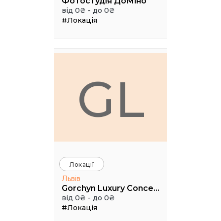
Фотостудія ДоМіно
від 0₴ - до 0₴
#Локація
GL
Локації
Львів
Gorchyn Luxury Concept House
від 0₴ - до 0₴
#Локація