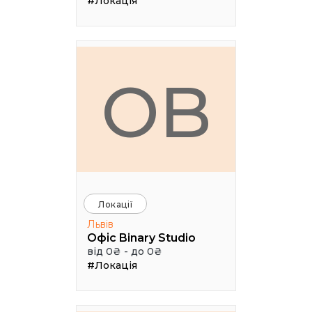
#Локація
ОB
Локації
Львів
Офіс Binary Studio
від 0₴ - до 0₴
#Локація