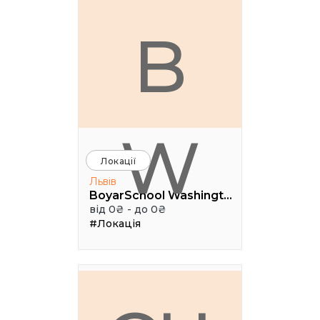
B
W
Локації
Львів
BoyarSchool Washington
від 0₴ - до 0₴
#Локація