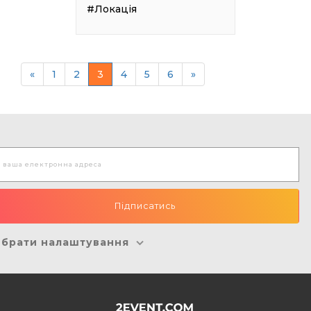
#Локація
«
1
2
3
4
5
6
»
брати налаштування