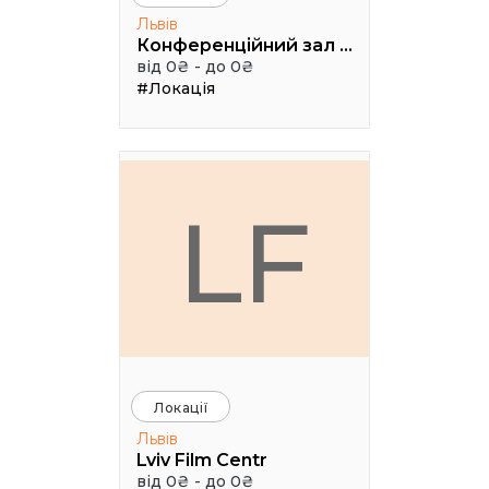
Львів
Конференційний зал УКУ
від 0₴ - до 0₴
#Локація
LF
Локації
Львів
Lviv Film Centr
від 0₴ - до 0₴