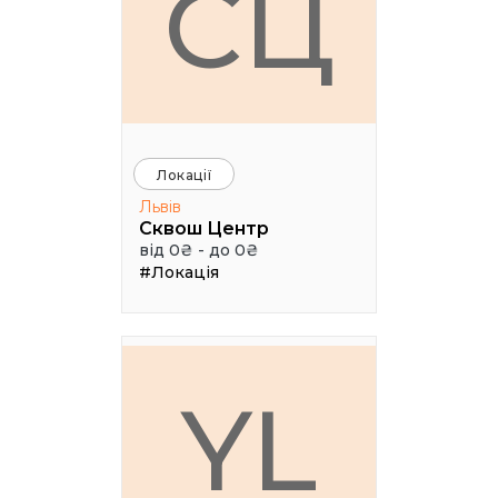
СЦ
Локації
Львів
Сквош Центр
від 0₴ - до 0₴
#Локація
YL