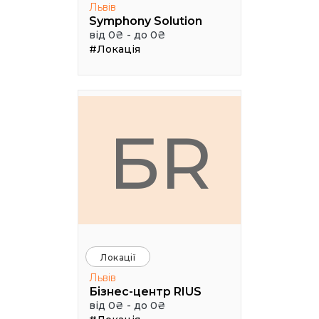
Львів
Symphony Solution
від 0₴ - до 0₴
#Локація
БR
Локації
Львів
Бізнес-центр RIUS
від 0₴ - до 0₴