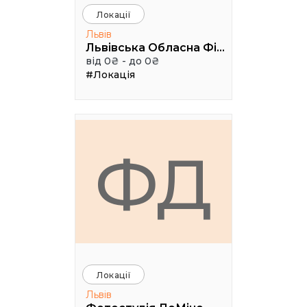
Локації
Львів
Львівська Обласна Філармонія
від 0₴ - до 0₴
#Локація
ФД
Локації
Львів