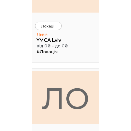
Локації
Львів
YMCA Lviv
від 0₴ - до 0₴
#Локація
ЛО