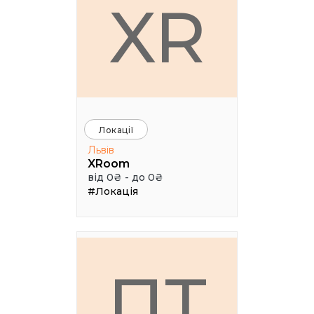
XR
Локації
Львів
XRoom
від 0₴ - до 0₴
#Локація
ПТ