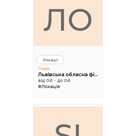
ЛО
Локації
Львів
Львівська обласна філармонія (Камерна сцена, 3 поверх), Чайковського 7
від 0₴ - до 0₴
#Локація
SI