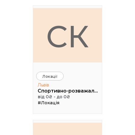
СК
Локації
Львів
Спортивно-розважальний комплекс "Медик"
від 0₴ - до 0₴
#Локація