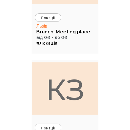
Локації
Львів
Brunch. Meeting place
від 0₴ - до 0₴
#Локація
КЗ
Локації