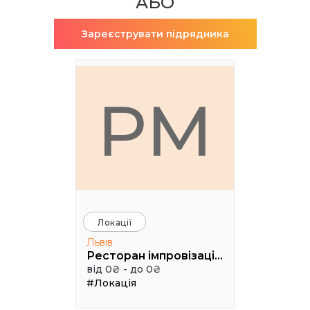
АБО
Зареєструвати підрядника
РМ
Локації
Львів
Ресторан імпровізацій Грушевський cinema jazz
від 0₴ - до 0₴
#Локація