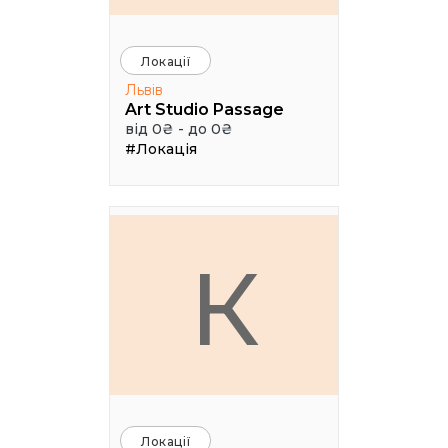
Локації
Львів
Art Studio Passage
від 0₴ - до 0₴
#Локація
К
Локації