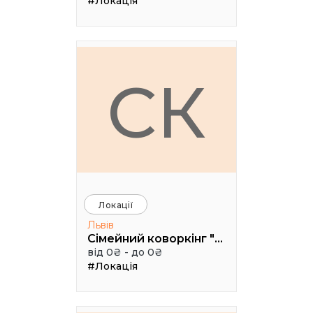
#Локація
СК
Локації
Львів
Сімейний коворкінг "Щастя"
від 0₴ - до 0₴
#Локація