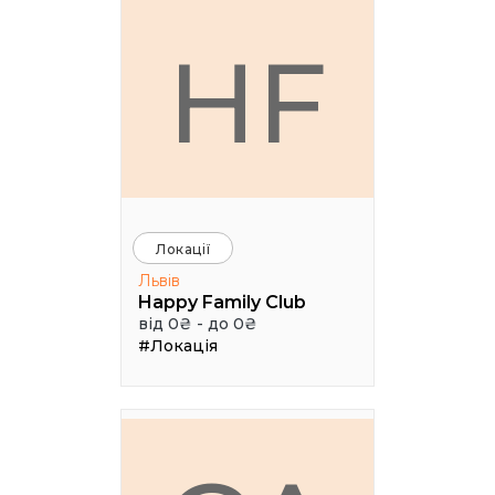
HF
Локації
Львів
Happy Family Club
від 0₴ - до 0₴
#Локація