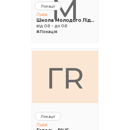
М
Локації
Львів
Школа Молодого Лідера
від 0₴ - до 0₴
#Локація
ГR
Локації
Львів