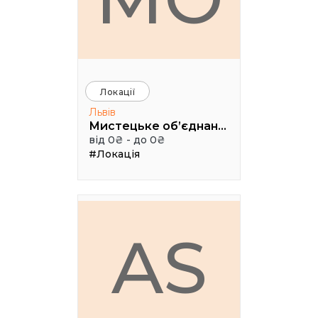
Локації
Львів
Мистецьке об’єднання "Дзига"
від 0₴ - до 0₴
#Локація
AS