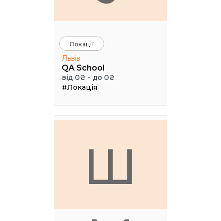
Локації
Львів
QA School
від 0₴ - до 0₴
#Локація
Ш