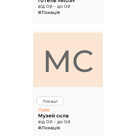
Готель «RIUS»
від 0₴ - до 0₴
#Локація
МС
Локації
Львів
Музей скла
від 0₴ - до 0₴
#Локація