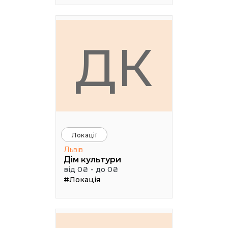
ДК
Локації
Львів
Дім культури
від 0₴ - до 0₴
#Локація