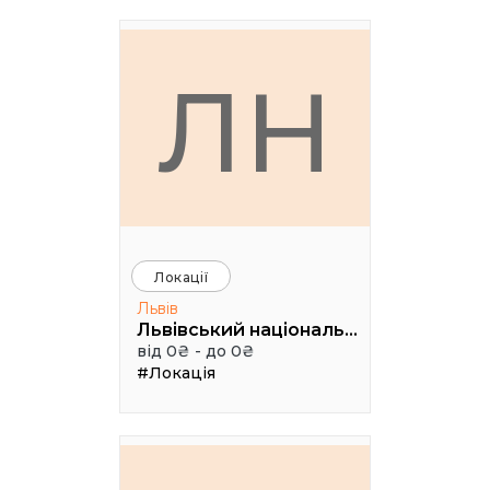
ЛН
Локації
Львів
Львівський національний академічний театр опери та балету імені Соломії Крушельницької
від 0₴ - до 0₴
#Локація