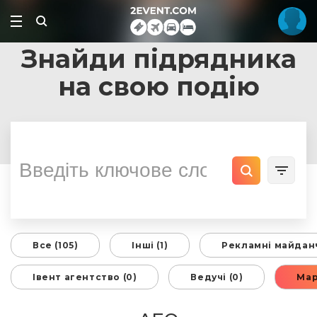
Знайди підрядника
на свою подію
Все (105)
Інші (1)
Рекламні майданч
Івент агентство (0)
Ведучі (0)
Мар