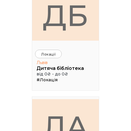
ДБ
Локації
Львів
Дитяча бібліотека
від 0₴ - до 0₴
#Локація
ЛА