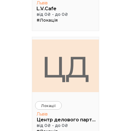
Львів
L.V.Cafe
від 0₴ - до 0₴
#Локація
ЦД
Локації
Львів
Центр делового партнерства
від 0₴ - до 0₴