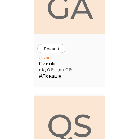
GA
Локації
Львів
Ganok
від 0₴ - до 0₴
#Локація
QS