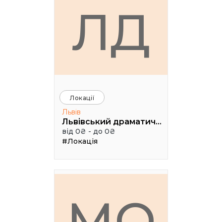
ЛД
Локації
Львів
Львівський драматичний театр ім. Лесі Українки
від 0₴ - до 0₴
#Локація
МО