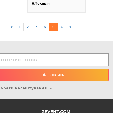
#Локація
«
1
2
3
4
5
6
»
брати налаштування