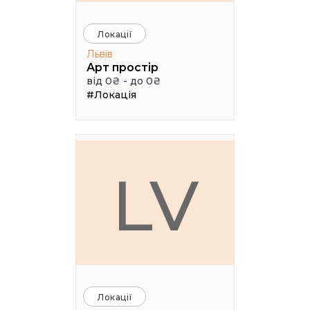
Локації
Львів
Арт простір
від 0₴ - до 0₴
#Локація
LV
Локації