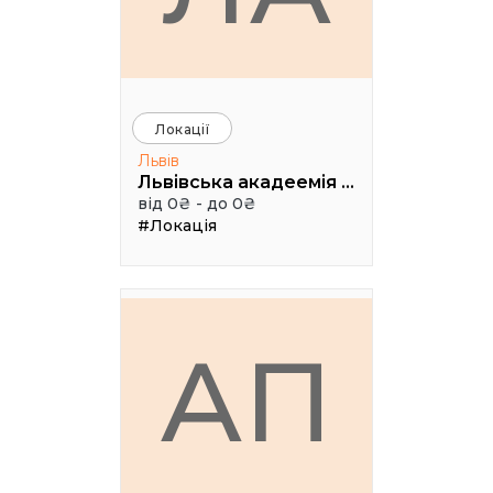
Локації
Львів
Львівська акадеемія бізнесу
від 0₴ - до 0₴
#Локація
АП