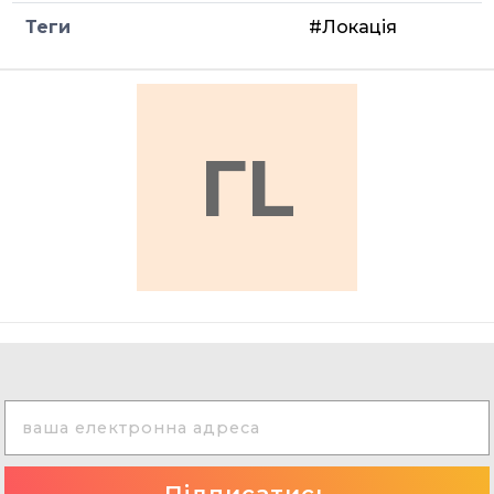
Теги
#Локація
ГL