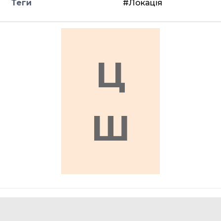
Теги
#Локація
Ц
Ш