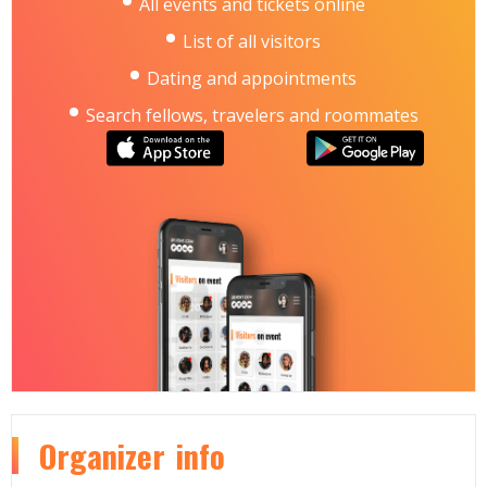
All events and tickets online
List of all visitors
Dating and appointments
Search fellows, travelers and roommates
Organizer
info