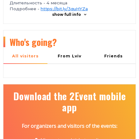
Длительность - 4 месяца
Подробнее -
https://bit.ly/3quHYZa
show full info
Who's going?
All visitors
From Lviv
Friends
Download the 2Event mobile
app
For organizers and visitors of the events: