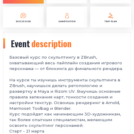
DISCUSSION
GAMIFICATION
TRIP PLAN
Event
description
Базовый курс по скульптингу в ZBrush,
охватывающий весь пайплайн создания игрового
персонажа — от блокинга до финального рендера.
На курсе ты изучишь инструменты скульптинга в
ZBrush, научишься делать ретопологию и
развертку в Maya и Rizom UV. Выучишь основные
правила запекания карт, тонкости создания и
настройки текстур. Освоишь рендеринг в Arnold,
Marmoset Toolbag и Blender.
Курс подойдет как начинающим 3D-художникам,
так более опытным специалистам, желающим
освоить скульптинг персонажей.
Старт - 21 марта