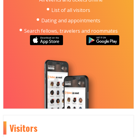
List of all visitors
Dating and appointments
Search fellows, travelers and roommates
Visitors