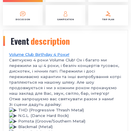
DISCUSSION
GAMIFICATION
TRIP PLAN
Event
description
Volume Club Birthday 4 Роки!
Святкуємо 4 роки Volume Club! Ох і багато ми
пережили за ці 4 роки, і безліч концертів тусовок,
дискотек, і нічних паті. Пережили і досі
переживаємо карантин та інші випробування котрі
трапляються на нашому шляху. Але шоу
продовжується і ми з кожним роком прокачуємо
наш заклад для Вас, звук, світло, бар, інтер'єр!
Отже запрошуємо вас святкувати разом з нами!
Зі сцени дадуть драйву:
THD (Progressive Thrash Metal)
N.G.L. (Dance Hard Rock)
Pomsta (Groove/Southern Metal)
Blackmail (Metal)