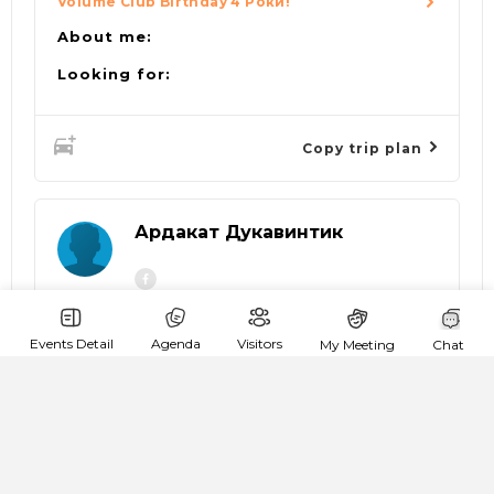
Volume Club Birthday 4 Роки!
About me:
Looking for:
Copy trip plan
Ардакат Дукавинтик
Events Detail
Agenda
Visitors
My Meeting
Chat
goingTo:
Volume Club Birthday 4 Роки!
About me: