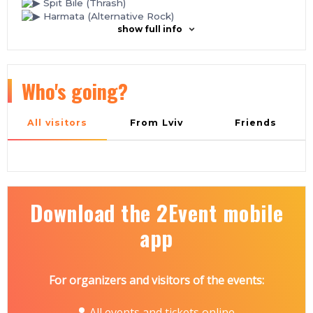
Spit Bile (Thrash)
Harmata (Alternative Rock)
show full info
Who's going?
All visitors
From Lviv
Friends
Download the 2Event mobile
app
For organizers and visitors of the events:
All events and tickets online