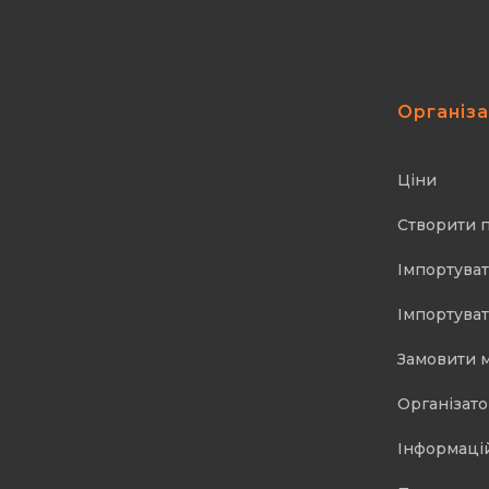
Організ
Ціни
Створити 
Імпортуват
Імпортуват
Замовити 
Організат
Інформаці