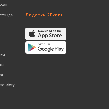
wall
Додатки 2Event
хто їде
яги
ки
ar
по місту