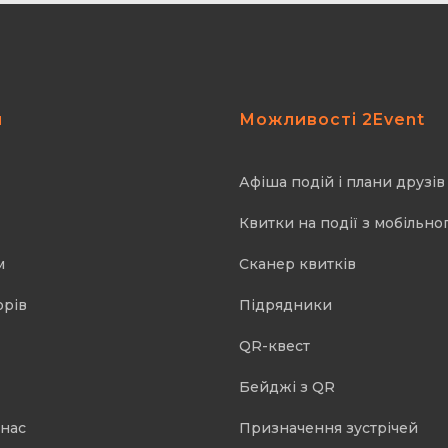
я
Можливості 2Event
Афіша подій і плани друзів
Квитки на події з мобільно
м
Cканер квитків
орів
Підрядники
QR-квест
Бейджі з QR
 нас
Призначення зустрічей