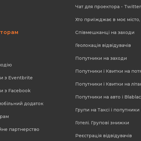
Чат для проектора - Twitter
Хто приїжджає в моє місто, 
аторам
Співмешканці на заходи
Геолокація відвідувачів
Попутники на заходи
подію
Попутники і Квитки на пот
и з Eventbrite
Попутники і Квитки на літа
и з Facebook
Попутники на авто і Blablac
мобільний додаток
Групи на Таксі і попутники 
орам
Готелі. Групові знижки
йне партнерство
Реєстрація відвідувачів