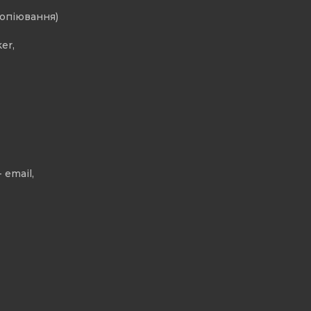
копіювання)
er,
 email,