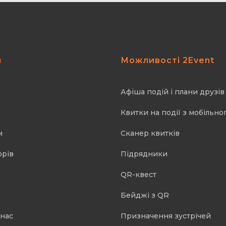
я
Можливості 2Event
Афіша подій і плани друзів
Квитки на події з мобільно
м
Cканер квитків
орів
Підрядники
QR-квест
Бейджі з QR
 нас
Призначення зустрічей