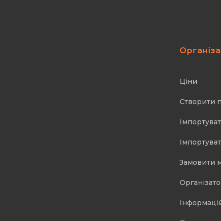
Організ
Ціни
Створити 
Імпортуват
Імпортуват
Замовити 
Організат
Інформаці