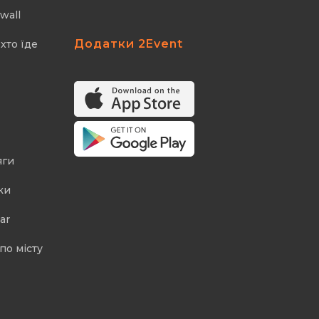
wall
Додатки 2Event
хто їде
яги
ки
ar
по місту