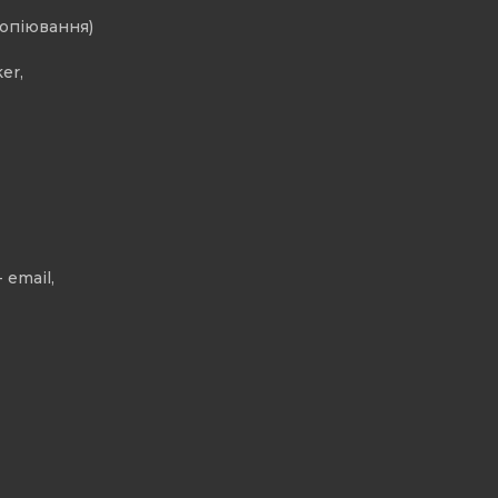
копіювання)
er,
 email,