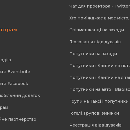
Чат для проектора - Twitter
Хто приїжджає в моє місто, 
аторам
Співмешканці на заходи
Геолокація відвідувачів
Попутники на заходи
подію
Попутники і Квитки на пот
и з Eventbrite
Попутники і Квитки на літа
и з Facebook
Попутники на авто і Blablac
мобільний додаток
Групи на Таксі і попутники 
орам
Готелі. Групові знижки
йне партнерство
Реєстрація відвідувачів