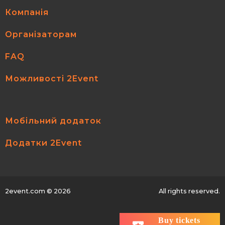
Компанія
Організаторам
FAQ
Можливості 2Event
Мобільний додаток
Додатки 2Event
2event.com
© 2026
All rights reserved.
Buy tickets