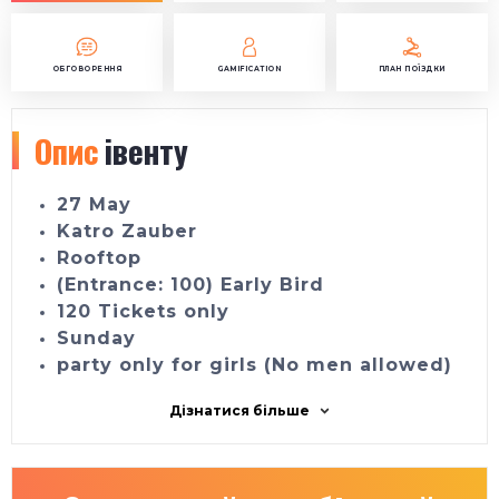
ОБГОВОРЕННЯ
GAMIFICATION
ПЛАН ПОЇЗДКИ
Опис
івенту
27 May
Katro Zauber
Rooftop
(Entrance: 100) Early Bird
120 Tickets only
Sunday
party only for girls (No men allowed)
Дізнатися більше