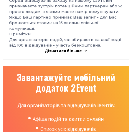
Серед відвідувачів заходу на нашому сайті, Ви
призначаєте зустріч потенційним партнерам або ж
просто людям, з якими маєте намір комунікувати.
Якщо Ваш партнер приймає Ваш запит - для Вас
бронюється столик на 15 хвилин спільної
комунікації.
Примітки:
Для організаторів подій, які збирають на свої події
від 100 відвідувачів - участь безкоштовна.
Зверніться до організаторів за промо-кодом.
Дізнатися більше
Важливо:
Наші заходи такого ж формату проводяться і у
інших містах:
Завантажуйте мобільний
Варшава - 20 вересня -
https://2event.com/ru/events/1416183
додаток 2Event
Мінськ - 12 вересня -
https://2event.com/uk/events/1446255
Львів - 24 вересня -
https://2event.com/uk/events/1475745
Для організаторів та відвідувачів івентів:
Київ - 25 вересня -
https://2event.com/uk/events/1477269
Харків - 24 жовтня -
Афіша подій та квитки онлайн
https://2event.com/uk/events/1477274
Список усіх відвідувачів
Дніпро - 25 жовтня -