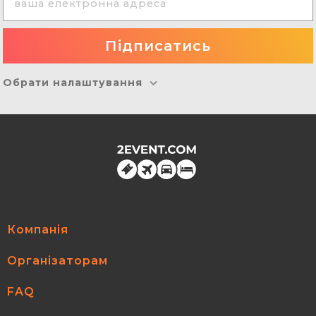
17 липня B2B-Networking відбувся у Києві, де було
зареєстровано 76 учасників!
Обрати налаштування
Компанія
Організаторам
FAQ