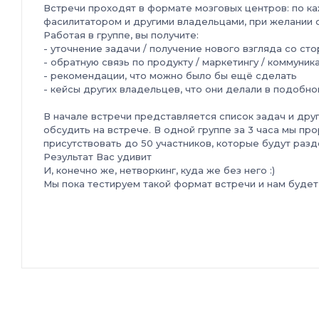
Встречи проходят в формате мозговых центров: по к
фасилитатором
и другими владельцами, при желании 
Работая в группе, вы получите:
- уточнение задачи / получение нового взгляда со ст
- обратную связь по продукту / маркетингу / коммуник
- рекомендации, что можно было бы ещё сделать
- кейсы других владельцев, что они делали в подобно
В начале встречи представляется список задач и дру
обсудить на встрече.
В одной группе за 3 часа мы про
присутствовать до 50 участников, которые будут разд
Результат Вас удивит
И, конечно же, нетворкинг, куда же без него :)
Мы пока тестируем такой формат встречи и нам будет
Остались вопросы? Пишите Татьяне Гончаренко: owne