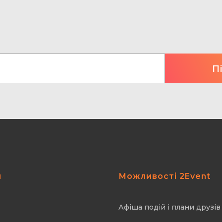
я
Можливості 2Event
Афіша подій і плани друзів