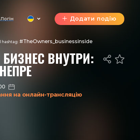
Додати подію
Логін
#TheOwners_businessinside
al hashtag:
 БИЗНЕС ВНУТРИ:
НЕПРЕ
:00
ання на онлайн-трансляцію