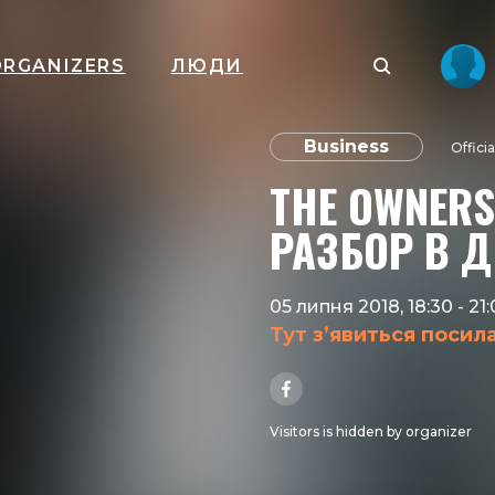
ORGANIZERS
ЛЮДИ
Business
Offici
THE OWNERS
РАЗБОР В Д
05 липня 2018, 18:30
-
21
Тут з’явиться посил
Visitors is hidden by organizer