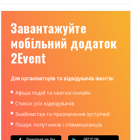
Завантажуйте
мобільний додаток
2Event
Для організаторів та відвідувачів івентів:
Афіша подій та квитки онлайн
Список усіх відвідувачів
Знайомства та призначення зустрічей
Пошук попутників і співмешканців