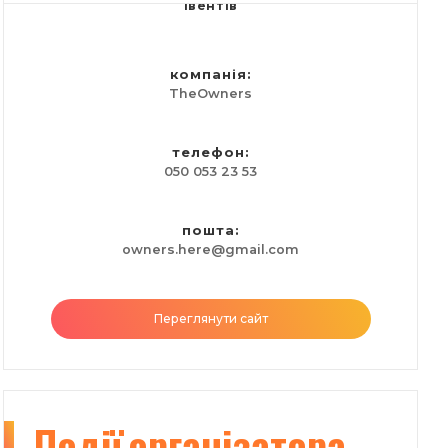
івентів
компанія:
TheOwners
телефон:
050 053 23 53
пошта:
owners.here@gmail.com
Переглянути сайт
Події
організатора