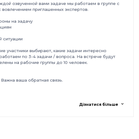
аждой озвученной вами задаче мы работаем
в группе
с
с вовлечением приглашенных экспертов.
ороны на задачу
ациям
й ситуации
гие участники выбирают, какие задачи интересно
работаем по 3-4 задачи / вопроса. На встрече будут
елены на рабочие группы до 10 человек.
 Важна ваша обратная связь.
rs.here@gmail.com
Дізнатися більше