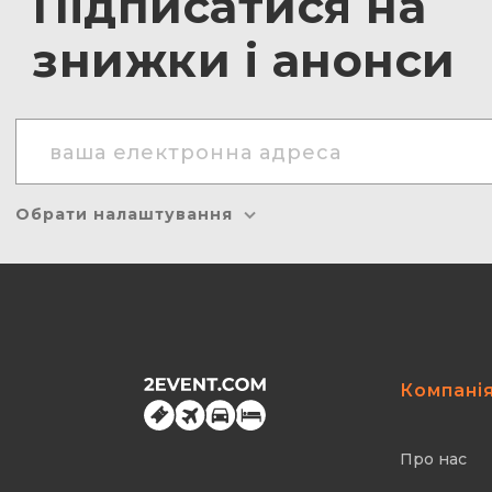
Підписатися на
знижки і анонси
Обрати налаштування
Компані
Про нас