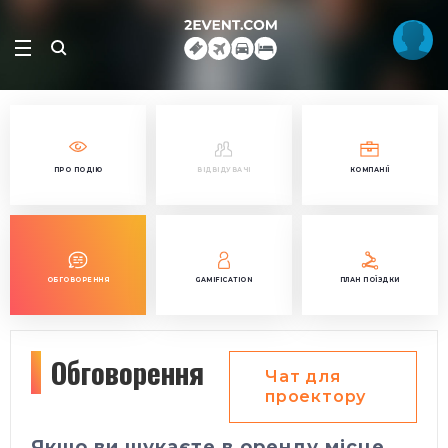
ПРО ПОДІЮ
ВІДВІДУВАЧІ
КОМПАНІЇ
ОБГОВОРЕННЯ
GAMIFICATION
ПЛАН ПОЇЗДКИ
Обговорення
Чат для
проектору
Якщо ви шукаєте в оренду місце