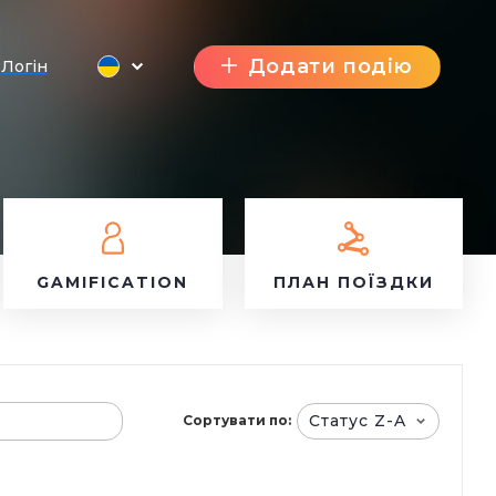
Додати подію
Логін
GAMIFICATION
ПЛАН ПОЇЗДКИ
Статус Z-A
Сортувати по: