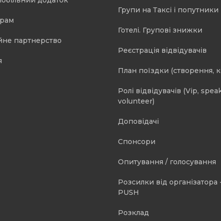
мобільний додаток
Групи на Таксі і попутники 
орам
Готелі. Групові знижки
йне партнерство
Реєстрація відвідувачів
я
План поїздки (створення, 
Ролі відвідувачів (Vip, speak
volunteer)
Доповідачі
Спонсори
Опитування / голосування
Розсилки від організатора -
PUSH
Розклад