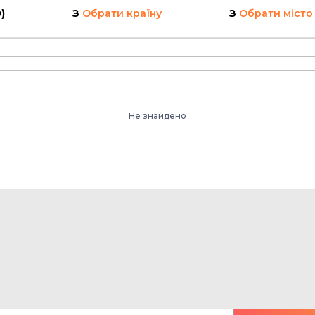
)
З
Обрати країну
З
Обрати місто
Не знайдено