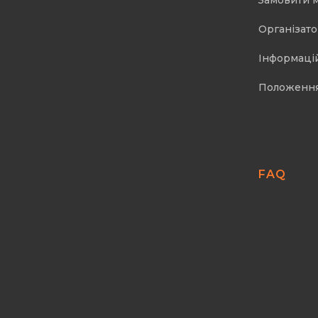
Замовити 
Організат
Інформаці
Положенн
FAQ