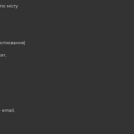
по місту
копіювання)
er,
 email,