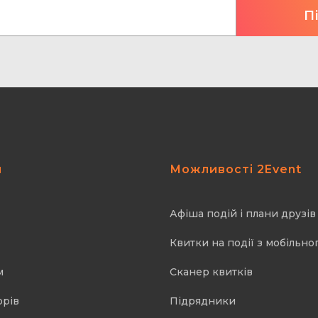
я
Можливості 2Event
Афіша подій і плани друзів
Квитки на події з мобільно
м
Cканер квитків
орів
Підрядники