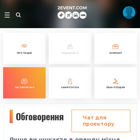
ПРО ПОДІЮ
ВІДВІДУВАЧІ
КОМПАНІЇ
ОБГОВОРЕННЯ
GAMIFICATION
ПЛАН ПОЇЗДКИ
Обговорення
Чат для
проектору
Якщо ви шукаєте в оренду місце