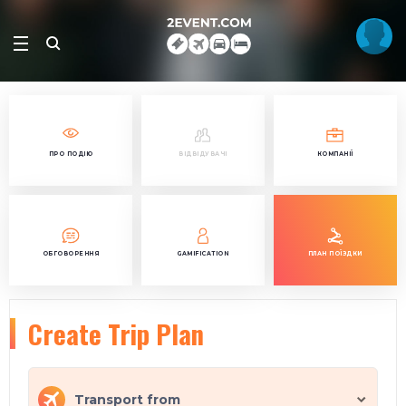
ПРО ПОДІЮ
ВІДВІДУВАЧІ
КОМПАНІЇ
ОБГОВОРЕННЯ
GAMIFICATION
ПЛАН ПОЇЗДКИ
Create Trip Plan
Transport from