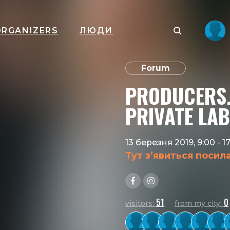
ORGANIZERS
ЛЮДИ
Forum
PRODUCERS
PRIVATE LAB
13 березня 2019, 9:00
-
1
Тут з’явиться посил
51
0
visitors:
from my city: