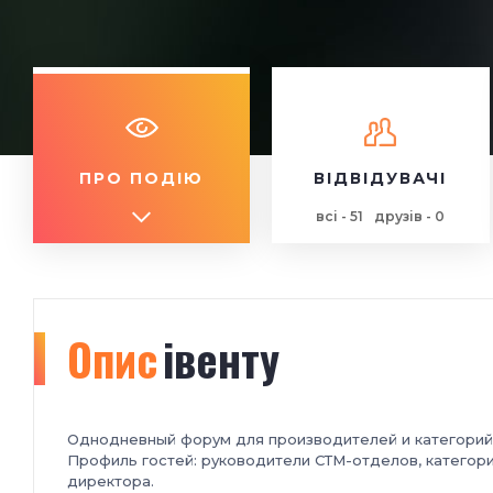
ПРО ПОДІЮ
ВІДВІДУВАЧІ
всі - 51
друзів - 0
Опис
івенту
Однодневный форум
для производителей и
категори
Профиль гостей: р
уководители СТМ-
отделов, катего
директора.