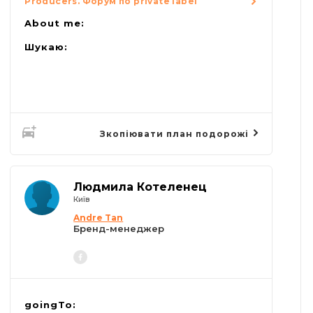
Producers. Форум по private label
About me:
Шукаю:
Зкопіювати план подорожі
Людмила Котеленец
Київ
Andre Tan
Бренд-менеджер
goingTo: