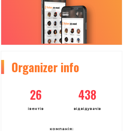
Organizer
info
26
438
івентів
відвідувачів
компанія: