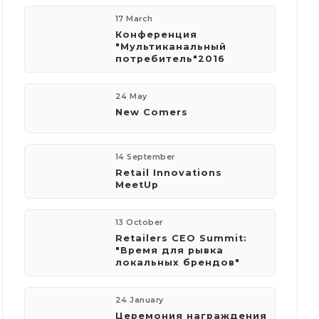
17 March
Конференция
"Мультиканальный
потребитель"2016
24 May
New Comers
14 September
Retail Innovations
MeetUp
13 October
Retailers CEO Summit:
"Время для рывка
локальных брендов"
24 January
Церемония награждения