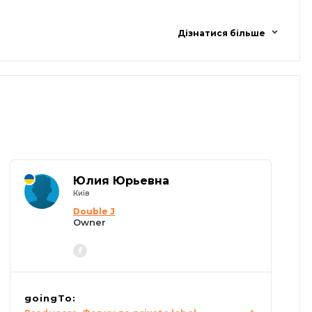
Дізнатися більше
Юлия Юрьевна
Київ
Double J
Owner
goingTo: