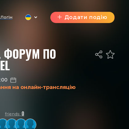
Додати подію
Логін
. ФОРУМ ПО
EL
7:00
ання на онлайн-трансляцію
0
friends: