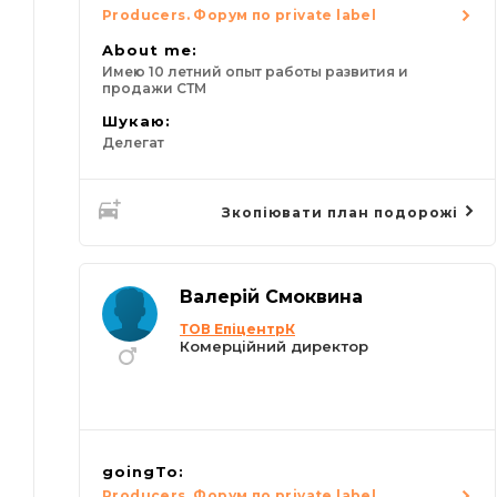
Producers. Форум по private label
About me:
Имею 10 летний опыт работы развития и
продажи СТМ
Шукаю:
Делегат
Зкопіювати план подорожі
Валерій Смоквина
ТОВ ЕпіцентрК
Комерційний директор
goingTo:
Producers. Форум по private label