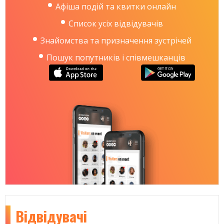
Афіша подій та квитки онлайн
Список усіх відвідувачів
Знайомства та призначення зустрічей
Пошук попутників і співмешканців
Відвідувачі