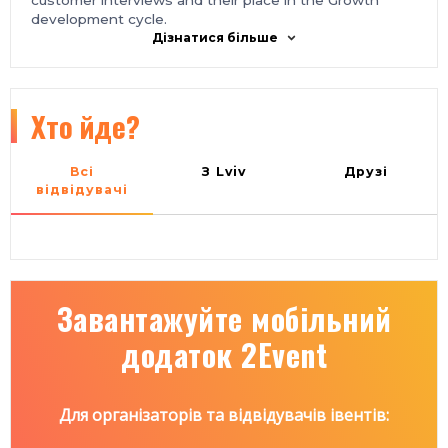
customer interviews and their place in the Growth
development cycle.
Дізнатися більше
Хто йде?
Всі
З Lviv
Друзі
відвідувачі
Завантажуйте мобільний
додаток 2Event
Для організаторів та відвідувачів івентів: