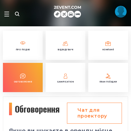
ПРО ПОДІЮ
ВІДВІДУВАЧІ
КОМПАНІЇ
ОБГОВОРЕННЯ
GAMIFICATION
ПЛАН ПОЇЗДКИ
Обговорення
Чат для
проектору
Якщо ви шукаєте в оренду місце