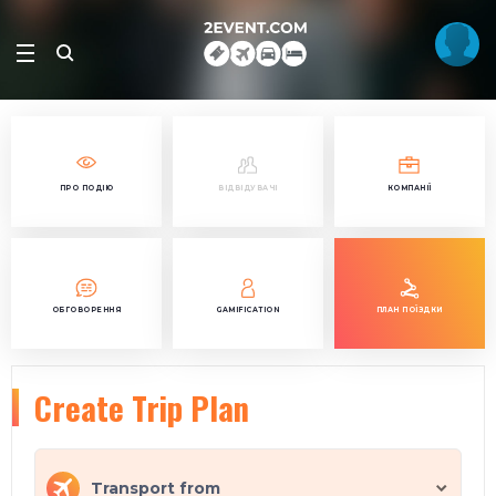
ПРО ПОДІЮ
ВІДВІДУВАЧІ
КОМПАНІЇ
ОБГОВОРЕННЯ
GAMIFICATION
ПЛАН ПОЇЗДКИ
Create Trip Plan
Transport from