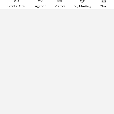
Anna Spitsyna
Дніпро
Events Detail
Agenda
Visitors
My Meeting
Chat
Ciklum
QA
goingTo:
International Women’s Day ’19 by WTM Dnipro
About me:
QA
Шукаю:
новые знакомства
Зкопіювати план подорожі
ПЕРЕГЛЯНУТИ УСІ