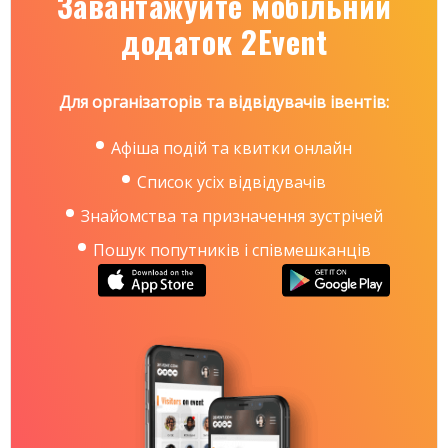
Завантажуйте мобільний
Увидеть, как проходили мероприятия прошлых
додаток 2Event
годов вы можете по ссылке:
https://www.facebook.com/events/1444031775669083/
и
https://www.facebook.com/events/2004837669776805
Для організаторів та відвідувачів івентів:
/
Афіша подій та квитки онлайн
Список усіх відвідувачів
Знайомства та призначення зустрічей
Пошук попутників і співмешканців