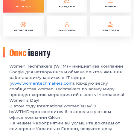
ПРО ПОДІЮ
ВІДВІДУВАЧІ
КОМПАНІЇ
ОБГОВОРЕННЯ
GAMIFICATION
ПЛАН ПОЇЗДКИ
Опис
івенту
Women Techmakers (WTM) - инициатива компании
Google для нетворкинга и обмена опытом женщин,
работающих/учащихся в IT сфере
(
www.womentechmakers.com
). Каждую весну
сообщества Women Techmakers по всему миру
проводят серию мероприятий в честь International
Women’s Day!
В этом году InternationalWomen’sDay’19
byWTMDnipro состоится 6го апреля в уютном
офисе компании Ciklum.
На нашем мероприятии вы услышите доклады от
спикеров с Украины и Европы, получите дозу