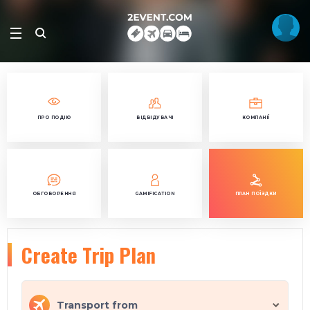
ПРО ПОДІЮ
ВІДВІДУВАЧІ
КОМПАНІЇ
ОБГОВОРЕННЯ
GAMIFICATION
ПЛАН ПОЇЗДКИ
Create Trip Plan
Transport from