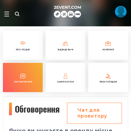
ПРО ПОДІЮ
ВІДВІДУВАЧІ
КОМПАНІЇ
ОБГОВОРЕННЯ
GAMIFICATION
ПЛАН ПОЇЗДКИ
Обговорення
Чат для
проектору
Якщо ви шукаєте в оренду місце