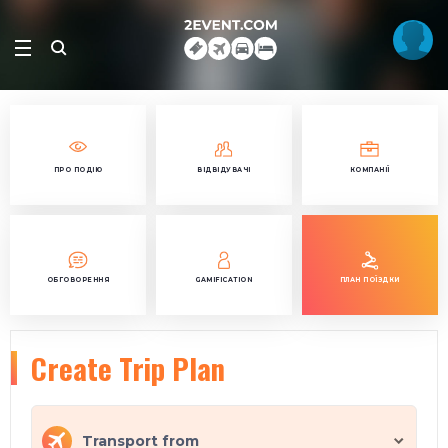
ПРО ПОДІЮ
ВІДВІДУВАЧІ
КОМПАНІЇ
ОБГОВОРЕННЯ
GAMIFICATION
ПЛАН ПОЇЗДКИ
Create Trip Plan
Transport from