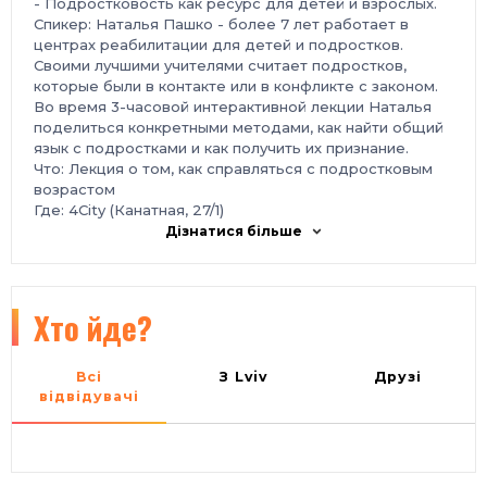
- Подростковость как ресурс для детей и взрослых.
Спикер: Наталья Пашко - более 7 лет работает в
центрах реабилитации для детей и подростков.
Своими лучшими учителями считает подростков,
которые были в контакте или в конфликте с законом.
Во время 3-часовой интерактивной лекции Наталья
поделиться конкретными методами, как найти общий
язык с подростками и как получить их признание.
Что: Лекция о том, как справляться с подростковым
возрастом
Где: 4City (Канатная, 27/1)
Когда: 22 августа 18:00-21:00
Дізнатися більше
Билет до мероприятия - 150 UAH.
Билет на месте - 200 UAH
Хто йде?
Всі
З Lviv
Друзі
відвідувачі