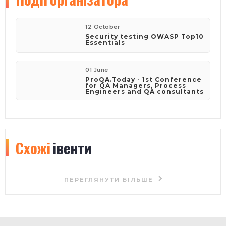
goingTo:
Security testing OWASP Top10 Essentials
About me:
Интеграция тестирования в проекты, тестирование
миграций, автоматизированое тестирование UI/API ,
тимлидинг
Шукаю:
новые знания в сфере тестирования безопасности
Зкопіювати план подорожі
Olga Borovska
sdj
виава