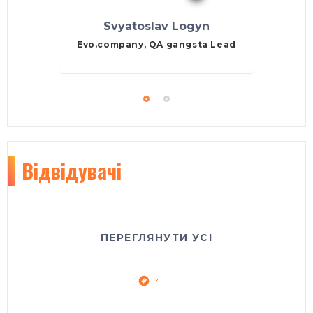
Svyatoslav Logyn
Evo.company, QA gangsta Lead
Відвідувачі
Olenka Prishlyak
Львів
2EVENT
sale manager