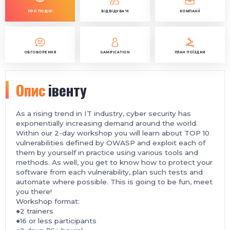
ПРО ПОДІЮ
ВІДВІДУВАЧІ
КОМПАНІЇ
ОБГОВОРЕННЯ
GAMIFICATION
ПЛАН ПОЇЗДКИ
Опис
івенту
As a rising trend in IT industry, cyber security has
exponentially increasing demand around the world.
Within our 2-day workshop you will learn about TOP 10
vulnerabilities defined by OWASP and exploit each of
them by yourself in practice using various tools and
methods. As well, you get to know how to protect your
software from each vulnerability, plan such tests and
automate where possible. This is going to be fun, meet
you there!
Workshop format:
●2 trainers
●16 or less participants