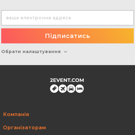
goingTo:
Security testing OWASP Top10 Essentials
About me:
иваива
Шукаю:
виаив
Зкопіювати план подорожі
Borovoy Egor
WhiteBit
Manual QaLead
goingTo: