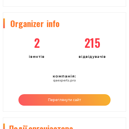
goingTo:
Security testing OWASP Top10 Essentials
About me:
Реалізація/продаж, розробка мобільних додатків
Шукаю:
Пошук потенційних клієнтів,які зацікавлені у розробці
мобільних додатків, пошук організаторів івентів
Зкопіювати план подорожі
Маргарита Козачек
Accelario
QA lead