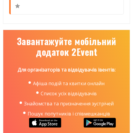
Завантажуйте мобільний
додаток 2Event
Для організаторів та відвідувачів івентів:
Афіша подій та квитки онлайн
Список усіх відвідувачів
Знайомства та призначення зустрічей
Пошук попутників і співмешканців