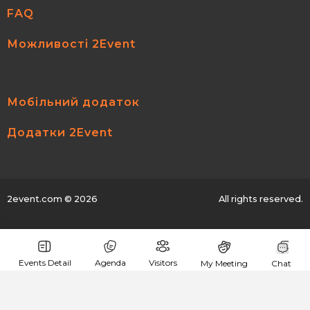
Security testing OWASP Top10 Essentials
About me:
Tester crypto industry
Шукаю:
new knowledge
Зкопіювати план подорожі
Nina Apple
Infopulse
QA
Events Detail
Agenda
Visitors
My Meeting
Chat
goingTo:
Security testing OWASP Top10 Essentials