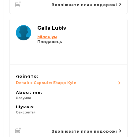
Зкопіювати план подорожі
Galia Lubiv
Міленіум
Продавець
goingTo:
Detali x Capsule: Etapp Kyle
About me:
Розумна
Шукаю:
Сенс життя
Зкопіювати план подорожі