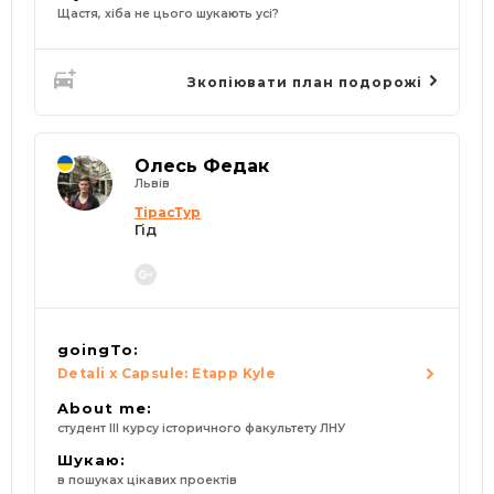
Щастя, хіба не цього шукають усі?
Зкопіювати план подорожі
Олесь Федак
Львів
ТірасТур
Гід
goingTo:
Detali x Capsule: Etapp Kyle
About me:
студент ІІІ курсу історичного факультету ЛНУ
Шукаю:
в пошуках цікавих проектів