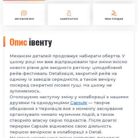
ОБГОВОРЕННЯ
GAMIFICATION
ПЛАН ПОЇЗДКИ
Опис
івенту
Механізм деталей продовжує набирати обертів. У
цьому році ми вже відпрацювали три зміни якісно
нового рівня для західного регіону: цілодобовий
рейв-фестиваль Detaliзація, закритий рейв на
одному із заводів середмістя, а також вечірку
посеред секретної лісової гущі. На цьому не
зупиняємось.
Оголошуємо наступну зміну у колаборації з нашими
друзями та однодумцями
Capsule
— творче
обєднання з Чернівців яке з моменту заснування
організувало чимало музичних подій, а також
створило власну серію подкастів. Після довгої
перерви Capsule відновлює свою діяльність
першою вечіркою в колаборації з Detali.
На місце начальника зміни заступить резидент