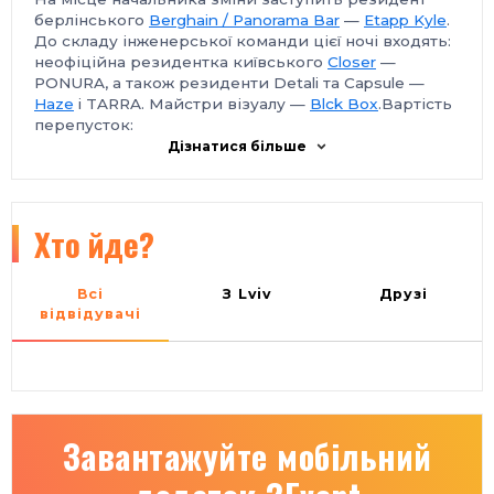
берлінського
Berghain / Panorama Bar
—
Etapp Kyle
.
До складу інженерської команди цієї ночі входять:
неофіційна резидентка київського
Closer
—
PONURA, а також резиденти Detali та Capsule —
Haze
i TARRA. Майстри візуалу —
Blck Box
.
Вартість
перепусток:
ранні пташки - РОЗПРОДАНО
Дізнатися більше
І партія - 200 грн (РОЗПРОДАНО)
ІІ партія - 250 грн (кількість лімітована)
на вході - 300 грн (кількість лімітована також!)
Спільно з
Хто йде?
JagerVibes Ukraine
18+ FC 18+ FC 18+ FC
Всі
З Lviv
Друзі
Наголошуємо. Вхід тільки для повнолітніх.
відвідувачі
Наявність перепустки без документу, що
підтверджує повноліття, не дає змоги потрапити на
подію та не передбачає повернення коштів за
перепустку. На вході працюватиме фейсконтроль.
Ми залишаємо право відмовити у вході без
пояснення причин.
Завантажуйте мобільний
Місце проведення повідомимо напередодні