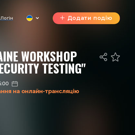
Додати подію
Логін
AINE WORKSHOP
ECURITY TESTING"
6:00
ання на онлайн-трансляцію