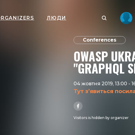
ORGANIZERS
ЛЮДИ
Conferences
OWASP UKR
"GRAPHQL S
04 жовтня 2019, 13:00
-
1
Тут з’явиться посил
Visitors is hidden by organizer