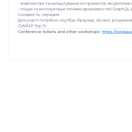
- знайомство та налаштування інструментів, які допома
- пошук та експлуатація типових вразливостей GraphQL 
Складність: середня
Для участі потрібно: ноутбук, браузер, docker, розумінн
OWASP Top 10.
Conference tickets and other workshops:
https://owaspu