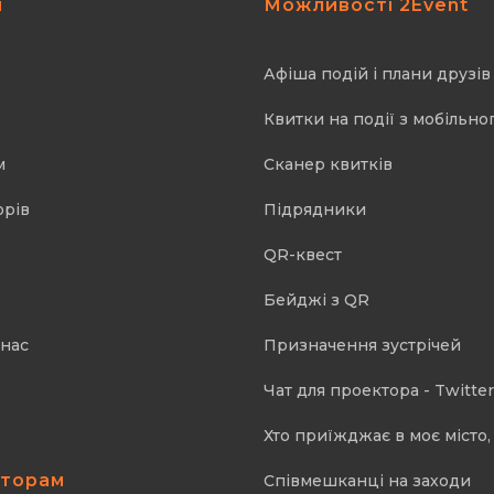
я
Можливості 2Event
Афіша подій і плани друзів
Квитки на події з мобільно
м
Cканер квитків
орів
Підрядники
QR-квест
Бейджі з QR
 нас
Призначення зустрічей
Чат для проектора - Twitter
Хто приїжджає в моє місто, 
аторам
Співмешканці на заходи