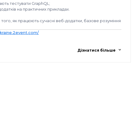
гають тестувати GraphQL;
додатків на практичних прикладах.
я того, як працюють сучасні веб-додатки, базове розуміння
kraine.2event.com/
Дізнатися більше