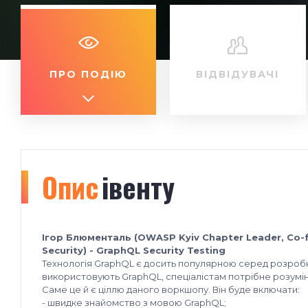
ПРО ПОДІЮ
ВІДВІДУВАЧІ
Опис
івенту
Ігор Блюменталь (OWASP Kyiv Chapter Leader, Co-
Security) - GraphQL Security Testing
Технологія GraphQL є досить популярною серед розробни
використовують GraphQL, спеціалістам потрібне розуміння
Саме це й є ціллю даного воркшопу. Він буде включати:
- швидке знайомство з мовою GraphQL;