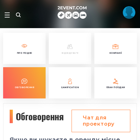
ПРО ПОДІЮ
ВІДВІДУВАЧІ
КОМПАНІЇ
ОБГОВОРЕННЯ
GAMIFICATION
ПЛАН ПОЇЗДКИ
Обговорення
Чат для
проектору
Якщо ви шукаєте в оренду місце