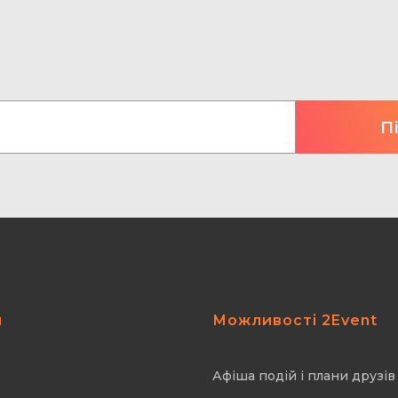
я
Можливості 2Event
Афіша подій і плани друзів