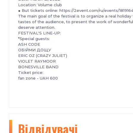
Location: Volume club
● But tickets online: https://2event.com/ru/events/181916
The main goal of the festival is to organize a real holida
tastes of the audience, to present the work of wonderful
deserve attention.
FESTIVAL'S LINE-UP:
*Special guests:
ASH CODE
ОБІЙМИ ДОЩУ
ERIC OZ (CRAZY JULIET)
VIOLET RAYMOOR
BONESVILLE BAND
Ticket price:
fan zone -
UAH
600
tables (1st floor) - UAH 750.
VIP-zone (tables on the balcony) - UAH 850.
WHY SHOULD YOU GO TO DARK ACOUSTIC FESTIVAL?
1. Have a great Saturday night and immerse yourself in t
2. Try to find your "other side" and a fairy-tale city u
talented and amazing artists.
3. Communicate with like-minded people, expand your musi
Відвідувачі