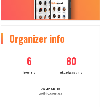
Organizer
info
6
80
івентів
відвідувачів
компанія:
gothic.com.ua