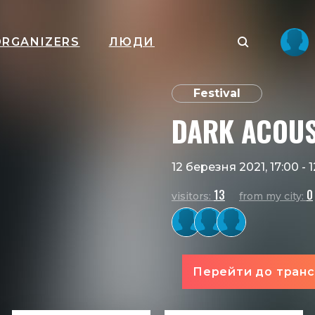
ORGANIZERS
ЛЮДИ
Festival
DARK ACOUST
12 березня 2021, 17:00
-
1
13
0
visitors:
from my city:
Перейти до транс