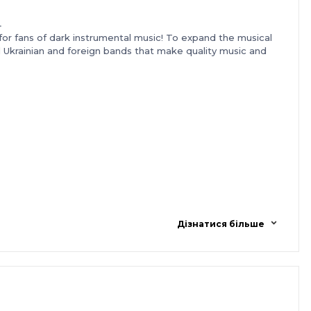
4
y for fans of dark instrumental music! To expand the musical
 Ukrainian and foreign bands that make quality music and
Дізнатися більше
he atmosphere of a gothic-acoustic holiday.
nder the magic songs of PERSEPHONE and the music of other
cal tastes, relax from the gray days and start dreaming!