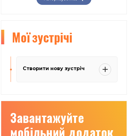
Мої
зустрічі
Створити нову зустріч
Завантажуйте
мобільний додаток