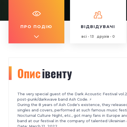
ПРО ПОДІЮ
ВІДВІДУВАЧІ
всі - 13
друзів - 0
Опис
івенту
The very special guest of the Dark Acoustic Festival vol.2, 
post-punk/darkwave band Ash Code. ⚡️
During the 8 years of Ash Code's existence, they released
singles and covers, performed at such famous music festi
Nocturnal Culture Night, etc., got many fans in Europe a
band at our festival
in the company of talented Ukrainian 
Date: March 12, 2022