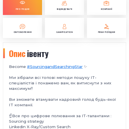
ПРО ПОДІЮ
ВІДВІДУВАЧІ
КОМПАНІЇ
ОБГОВОРЕННЯ
GAMIFICATION
ПЛАН ПОЇЗДКИ
Опис
івенту
Become
#SourcingandSearchingStar
✨
Ми зібрали всі топові методи пошуку ІТ-
спеціалістів і покажемо вам, як витиснути з них
максимум‼️
Ви зможете втамувати кадровий голод будь-якої
IT компанії.
☝Все про цифрове полювання за ІТ-талантами :
Sourcing strategy
Linkedin X-Ray/Custom Search