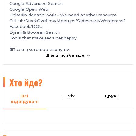
Google Advanced Search
Google Open Web
Linkedin doesn’t work - We need another resource
GitHub/StackOveflow/Meetups/Slideshare/Wordpress/
Facebook/DOU
Djinni & Boolean Search
Tools that make recruiter happy
❗❗Після цього воркшопу ви:
Дізнатися більше
пройдете кваліфікаційну адаптацію в стилі digital
навчитеся фахово оцінювати ринок ІТ-кадрів і
будувати Sourcing & Searching стратегії
зможете закривати 80% вакансій за допомогою
Хто йде?
цифрових інструментів
отримаєте доступ до методів пошуку кадрів, які
використовують провідні фахівці світу
Всі
З Lviv
Друзі
навчитесь користуватись нестандартними
відвідувачі
інструментами залучення
познайомитесь зі світом Open web пошуку
знатимете, як отримати контакти потрібних
кандидатів без резюме
зможете вигравати digital боротьбу за кращі ІТ-