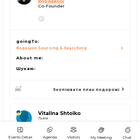
Rivo.Agency
Co-Founder
goingTo:
Воркшоп Sourcing & Searching
About me:
Шукаю:
Зкопіювати план подорожі
Vitalina Shtoiko
Львів
devabit
recruiter
Events Detail
Agenda
Visitors
My Meeting
Chat