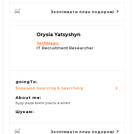
до
18 листопада
- 900 грн.
після
18 листопада
- 1125 грн.
Зкопіювати план подорожі
Orysia Yatsyshyn
TechMagic
IT Recruitment Researcher
goingTo:
Воркшоп Sourcing & Searching
About me:
Буду рада взяти участь в мітапі
Шукаю:
Зкопіювати план подорожі