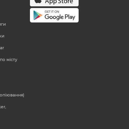
яги
ки
ar
по місту
копіювання)
er,