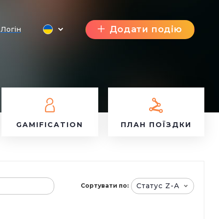
Додати подію
Логін
GAMIFICATION
ПЛАН ПОЇЗДКИ
Статус Z-A
Сортувати по: