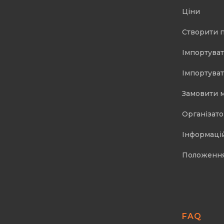
Ціни
Створити 
Імпортуват
Імпортуват
Замовити 
Організат
Інформаці
Положенн
FAQ