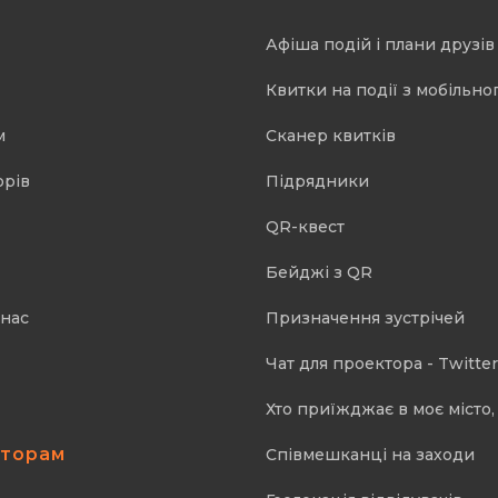
Афіша подій і плани друзів
Квитки на події з мобільно
м
Cканер квитків
орів
Підрядники
QR-квест
Бейджі з QR
 нас
Призначення зустрічей
Чат для проектора - Twitter
Хто приїжджає в моє місто, 
аторам
Співмешканці на заходи