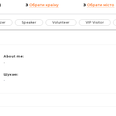
)
З
Обрати країну
З
Обрати місто
zer
Speaker
Volunteer
VIP Visitor
About me:
-
Шукаю:
-