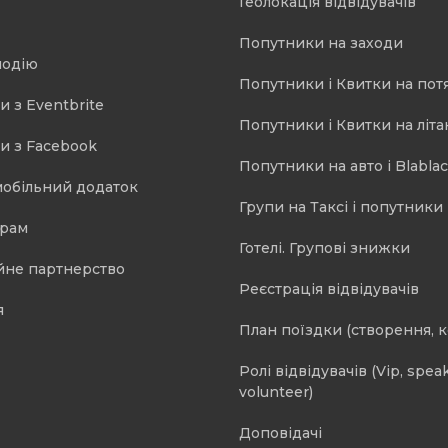
Геолокація відвідувачів
Попутники на заходи
подію
Попутники і Квитки на пот
и з Eventbrite
Попутники і Квитки на літа
и з Facebook
Попутники на авто і Blablac
мобільний додаток
Групи на Таксі і попутники 
орам
Готелі. Групові знижки
йне партнерство
Реєстрація відвідувачів
я
План поїздки (створення, 
Ролі відвідувачів (Vip, speak
volunteer)
Доповідачі