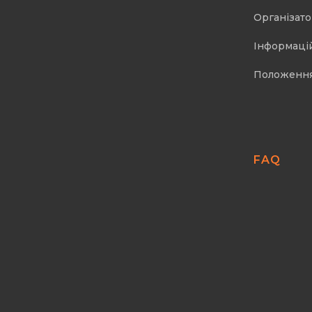
Організат
Інформаці
Положенн
FAQ