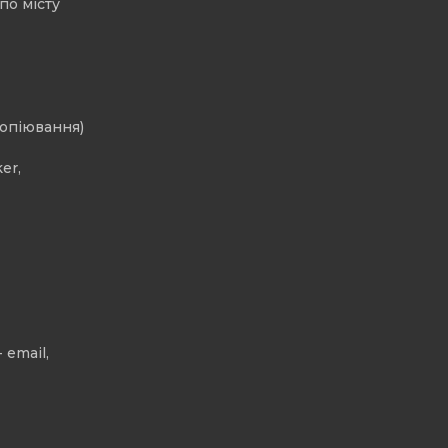
по місту
копіювання)
er,
 email,