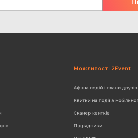
я
Можливості 2Event
Афіша подій і плани друзів
Квитки на події з мобільно
м
Cканер квитків
орів
Підрядники