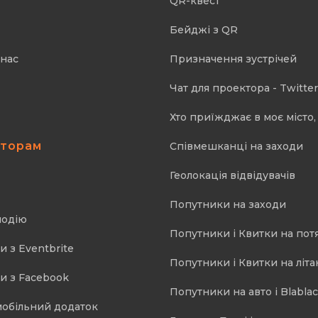
QR-квест
Бейджі з QR
 нас
Призначення зустрічей
Чат для проектора - Twitter
Хто приїжджає в моє місто, 
аторам
Співмешканці на заходи
Геолокація відвідувачів
Попутники на заходи
подію
Попутники і Квитки на пот
и з Eventbrite
Попутники і Квитки на літа
и з Facebook
Попутники на авто і Blablac
мобільний додаток