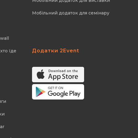
Мобільний додаток для виставки
Мобільний додаток для семінару
wall
Додатки 2Event
хто їде
яги
ки
ar