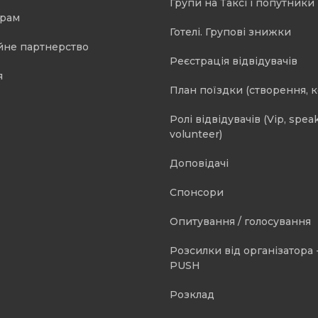
Групи на Таксі і попутники 
орам
Готелі. Групові знижки
йне партнерство
Реєстрація відвідувачів
я
План поїздки (створення, 
Ролі відвідувачів (Vip, speak
volunteer)
Доповідачі
Спонсори
Опитування / голосування
Розсилки від організатора -
PUSH
Розклад