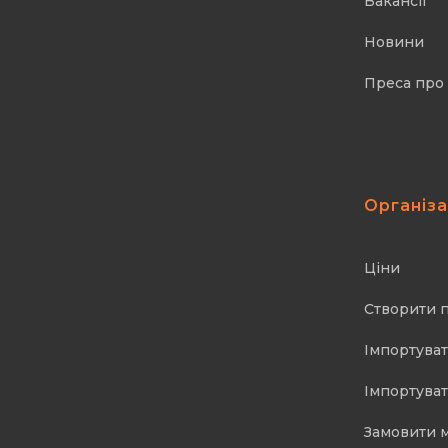
Вакансії
Новини
Преса про
Організ
Ціни
Створити 
Імпортуват
Імпортуват
Замовити 