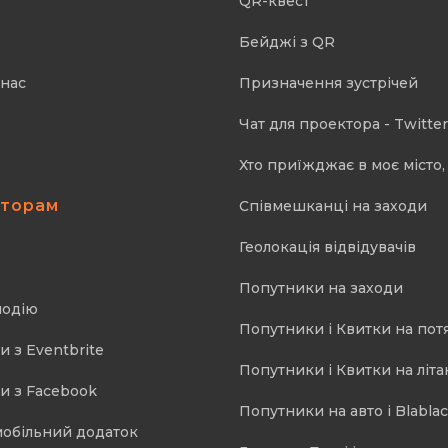
QR-квест
Бейджі з QR
 нас
Призначення зустрічей
Чат для проектора - Twitter
Хто приїжджає в моє місто, 
аторам
Співмешканці на заходи
Геолокація відвідувачів
Попутники на заходи
подію
Попутники і Квитки на пот
и з Eventbrite
Попутники і Квитки на літа
и з Facebook
Попутники на авто і Blablac
мобільний додаток