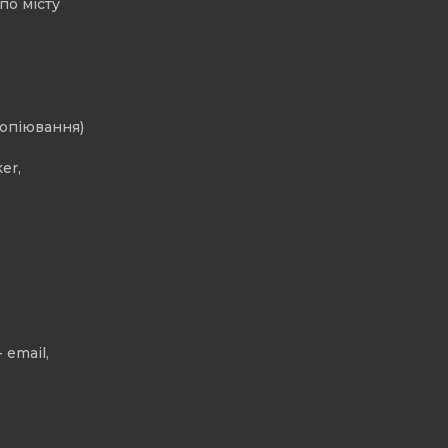
по місту
копіювання)
er,
 email,