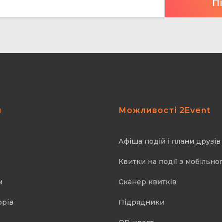
я
Можливості 2Event
Афіша подій і плани друзів
Квитки на події з мобільно
м
Cканер квитків
орів
Підрядники