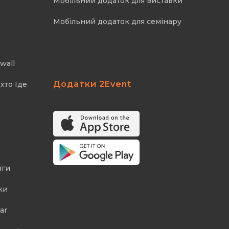
Мобільний додаток для виставки
Мобільний додаток для семінару
wall
Додатки 2Event
хто їде
яги
ки
ar