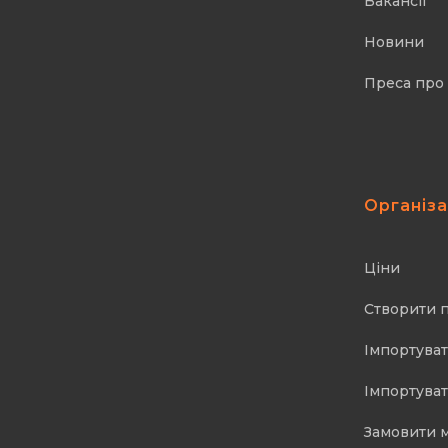
Вакансії
Новини
Преса про
Організ
Ціни
Створити 
Імпортуват
Імпортуват
Замовити 