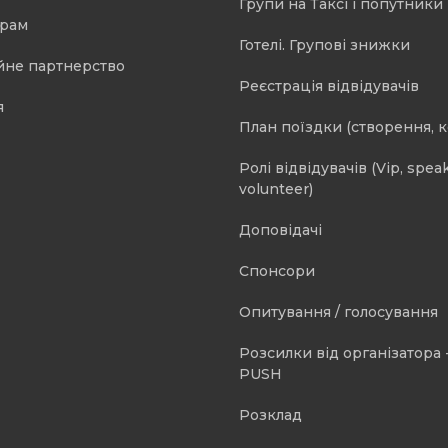
Групи на Таксі і попутники 
орам
Готелі. Групові знижки
йне партнерство
Реєстрація відвідувачів
я
План поїздки (створення, 
Ролі відвідувачів (Vip, speak
volunteer)
Доповідачі
Спонсори
Опитування / голосування
Розсилки від організатора -
PUSH
Розклад