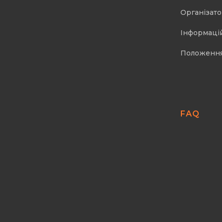
Організат
Інформаці
Положенн
FAQ