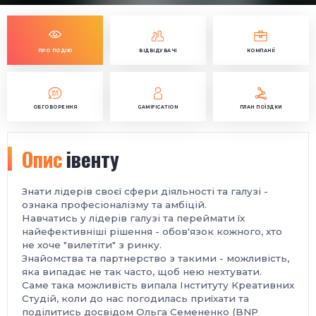
ПРО ПОДІЮ
ВІДВІДУВАЧІ
КОМПАНІЇ
ОБГОВОРЕННЯ
GAMIFICATION
ПЛАН ПОЇЗДКИ
Опис
івенту
Знати лідерів своєї сфери діяльності та галузі -
ознака професіоналізму та амбіцій.
Навчатись у лідерів галузі та переймати їх
найефективніші рішення - обов'язок кожного, хто
не хоче "вилетіти" з ринку.
Знайомства та партнерство з такими - можливість,
яка випадає не так часто, щоб нею нехтувати.
Саме така можливість випала Інституту Креативних
Студій, коли до нас погодилась приїхати та
поділитись досвідом Ольга Семененко (
BNP