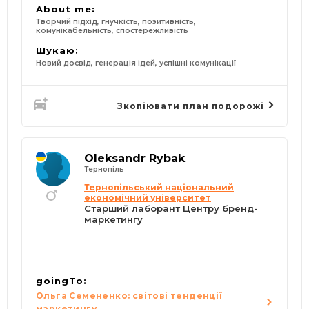
About me:
Творчий підхід, гнучкість, позитивність,
комунікабельність, спостережливість
Шукаю:
Новий досвід, генерація ідей, успішні комунікації
Зкопіювати план подорожі
Oleksandr Rybak
Тернопіль
Тернопільський національний
економічний університет
Старший лаборант Центру бренд-
маркетингу
goingTo:
Ольга Семененко: світові тенденції
маркетингу