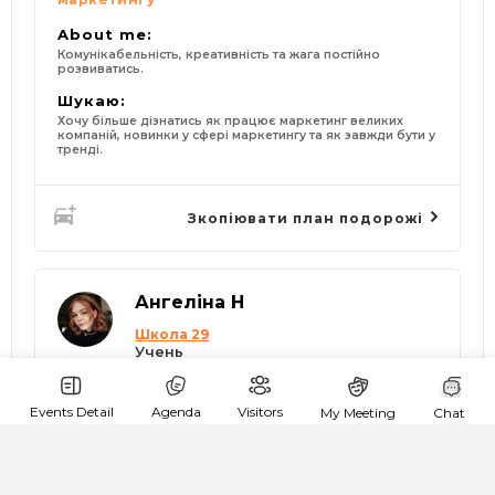
About me:
Комунікабельність, креативність та жага постійно
розвиватись.
Шукаю:
Хочу більше дізнатись як працює маркетинг великих
компаній, новинки у сфері маркетингу та як завжди бути у
тренді.
Зкопіювати план подорожі
Ангеліна Н
Школа 29
Учень
Events Detail
Agenda
Visitors
My Meeting
Chat
goingTo: