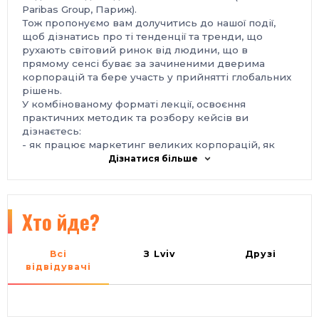
Paribas Group, Париж).
Тож пропонуємо вам долучитись до нашої події,
щоб дізнатись про ті тенденції та тренди, що
рухають світовий ринок від людини, що в
прямому сенсі буває за зачиненими дверима
корпорацій та бере участь у прийнятті глобальних
рішень.
У комбінованому форматі лекції, освоєння
практичних методик та розбору кейсів ви
дізнаєтесь:
- як працює маркетинг великих корпорацій, як
вони реагують на зміни та тренди;
Дізнатися більше
- які тенденції в маркетингу найбільше впливають
на ринок та як їх може застосувати маленький
підприємець в Україні;
- за ким із світових гравців варто поспостерігати
Хто йде?
та у кого навчатись;
- хто кого: Стартапи VS корпорації.
Про спікера
Всі
З Lviv
Друзі
Освіта:
відвідувачі
- ESSEC Business School Executive MBA , Paris, France
- UCLA Anderson Business School Entrepreneurship &
Platform business