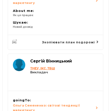
маркетингу
About me:
Як це працює
Шукаю:
Новий досвід
Зкопіювати план подорожі
Сергій Вінницький
ТНЕУ, ІКС, ТБШ
Викладач
goingTo:
Ольга Семененко: світові тенденції
маркетингу