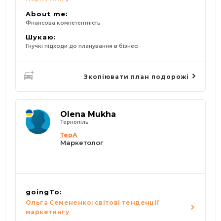
About me:
Фнансова компетентність
Шукаю:
Гнучкі підходи до планування в бізнесі
Зкопіювати план подорожі
Olena Mukha
Тернопіль
ТерА
Маркетолог
goingTo:
Ольга Семененко: світові тенденції
маркетингу