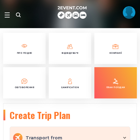
ПРО ПОДІЮ
ВІДВІДУВАЧІ
КОМПАНІЇ
ОБГОВОРЕННЯ
GAMIFICATION
ПЛАН ПОЇЗДКИ
Create Trip Plan
Transport from