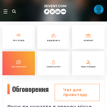
ПРО ПОДІЮ
ВІДВІДУВАЧІ
КОМПАНІЇ
ОБГОВОРЕННЯ
GAMIFICATION
ПЛАН ПОЇЗДКИ
Обговорення
Чат для
проектору
Якщо ви шукаєте в оренду місце