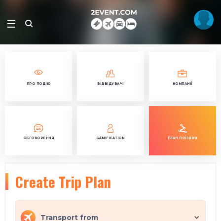
ПРО ПОДІЮ
ВІДВІДУВАЧІ
КОМПАНІЇ
ОБГОВОРЕННЯ
GAMIFICATION
ПЛАН ПОЇЗДКИ
Create Trip Plan
Transport from