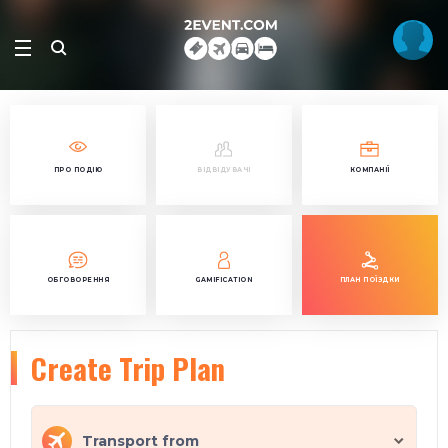
ПРО ПОДІЮ
ВІДВІДУВАЧІ
КОМПАНІЇ
ОБГОВОРЕННЯ
GAMIFICATION
ПЛАН ПОЇЗДКИ
Create Trip Plan
Transport from