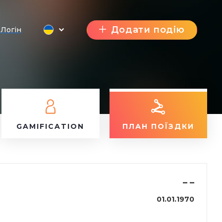
Додати подію
Логін
GAMIFICATION
ПЛАН ПОЇЗДКИ
–
–
01.01.1970