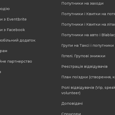
Попутники на заходи
подію
Попутники і Квитки на пот
и з Eventbrite
Попутники і Квитки на літа
и з Facebook
Попутники на авто і Blablac
мобільний додаток
Групи на Таксі і попутники 
орам
Готелі. Групові знижки
йне партнерство
Реєстрація відвідувачів
я
План поїздки (створення, 
Ролі відвідувачів (Vip, speak
volunteer)
Доповідачі
Спонсори