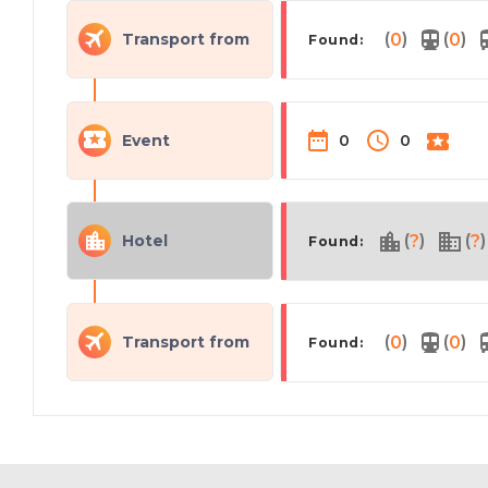
(
)
(
)
Transport from
0
0
Found:
Event
0
0
(
)
(
)
Hotel
?
?
Found:
(
)
(
)
Transport from
0
0
Found: