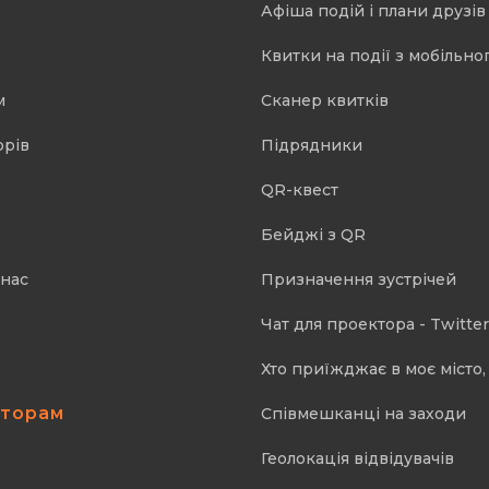
Афіша подій і плани друзів
Квитки на події з мобільно
м
Cканер квитків
орів
Підрядники
QR-квест
Бейджі з QR
 нас
Призначення зустрічей
Чат для проектора - Twitter
Хто приїжджає в моє місто, 
аторам
Співмешканці на заходи
Геолокація відвідувачів