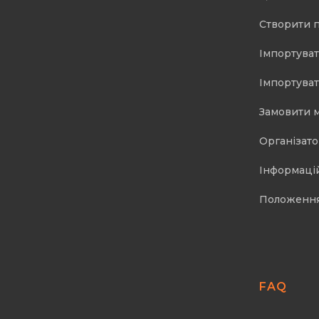
Створити 
Імпортуват
Імпортуват
Замовити 
Організат
Інформаці
Положенн
FAQ