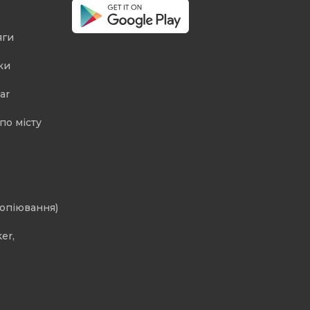
яги
ки
ar
по місту
копіювання)
er,