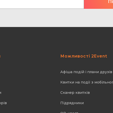
я
Можливості 2Event
Афіша подій і плани друзів
Квитки на події з мобільно
м
Cканер квитків
орів
Підрядники