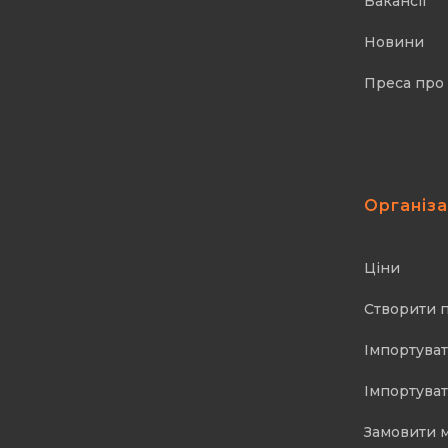
Вакансії
Новини
Преса про
Організ
Ціни
Створити 
Імпортуват
Імпортуват
Замовити 