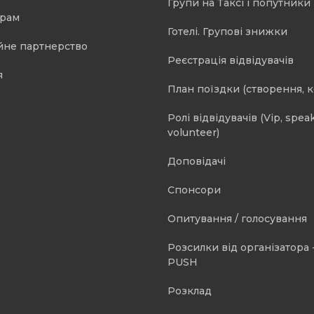
Групи на Таксі і попутники 
орам
Готелі. Групові знижки
йне партнерство
Реєстрація відвідувачів
я
План поїздки (створення, 
Ролі відвідувачів (Vip, speak
volunteer)
Доповідачі
Спонсори
Опитування / голосування
Розсилки від організатора -
PUSH
Розклад