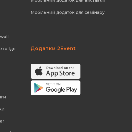
Мобільний додаток для виставки
Мобільний додаток для семінару
wall
Додатки 2Event
хто їде
яги
ки
ar