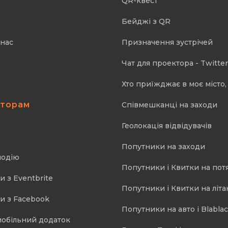
QR-квест
Бейджі з QR
 нас
Призначення зустрічей
Чат для проектора - Twitter
Хто приїжджає в моє місто, 
аторам
Співмешканці на заходи
Геолокація відвідувачів
Попутники на заходи
подію
Попутники і Квитки на пот
и з Eventbrite
Попутники і Квитки на літа
и з Facebook
Попутники на авто і Blablac
мобільний додаток