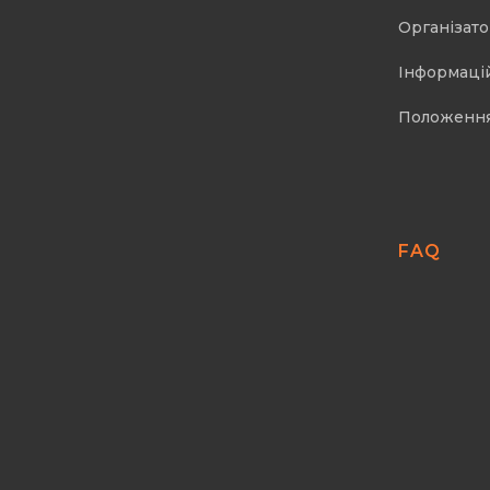
Організат
Інформаці
Положенн
FAQ