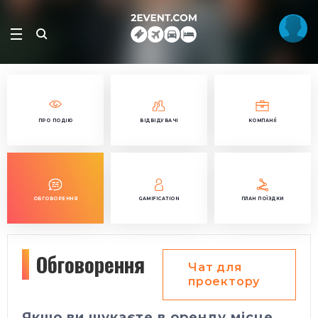
ПРО ПОДІЮ
ВІДВІДУВАЧІ
КОМПАНІЇ
ОБГОВОРЕННЯ
GAMIFICATION
ПЛАН ПОЇЗДКИ
Обговорення
Чат для
проектору
Якщо ви шукаєте в оренду місце