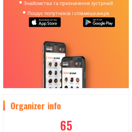
Знайомства та призначення зустрічей
Пошук попутників і співмешканців
Organizer
info
65