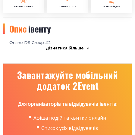
ОБГОВОРЕННЯ
GAMIFICATION
ПЛАН ПОЇЗДКИ
Опис
івенту
Online DS Group #2
Дізнатися більше
Завантажуйте мобільний
додаток 2Event
Для організаторів та відвідувачів івентів:
Афіша подій та квитки онлайн
Список усіх відвідувачів