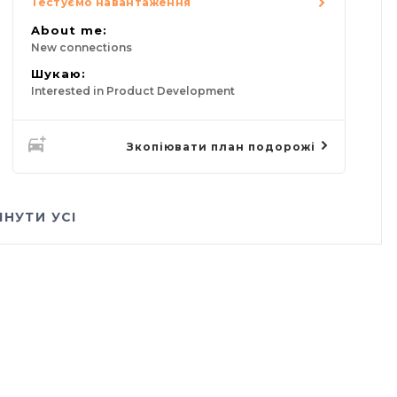
Тестуємо навантаження
About me:
New connections
Шукаю:
Interested in Product Development
Зкопіювати план подорожі
ЯНУТИ УСІ