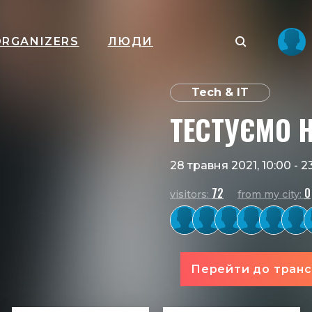
ORGANIZERS
ЛЮДИ
Tech & IT
ТЕСТУЄМО 
28 травня 2021, 10:00
-
2
72
0
visitors:
from my city:
Перейти до транс