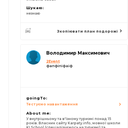
Шукаю:
незнаю
Зкопіювати план подорожі
Володимир Максимович
2Event
фапфіпіфаіф
goingTo:
Тестуємо навантаження
About me:
У внутрішньому та в'їзному туризмі понад 15
років. Власник сайту Karpaty.info, мовної школи
KI School (спеціалізуємось на туризмі) та