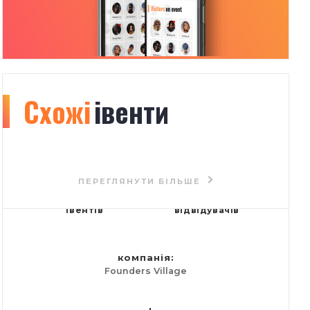
Схожі
Organizer
івенти
info
74
1391
ПЕРЕГЛЯНУТИ БІЛЬШЕ
івентів
відвідувачів
компанія:
Founders Village