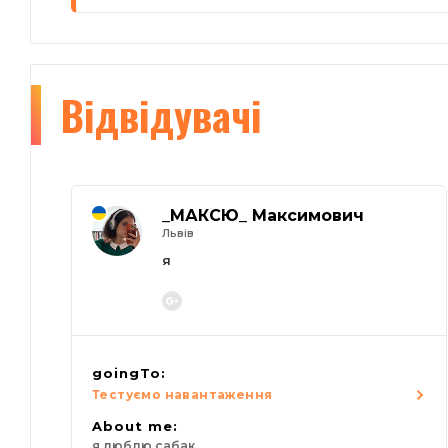
Відвідувачі
_МАКСЮ_ Максимович
Львів
я
goingTo:
Тестуємо навантаження
About me:
я люблю сабак