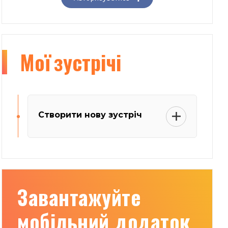
Мої
зустрічі
Створити нову зустріч
Завантажуйте
мобільний додаток