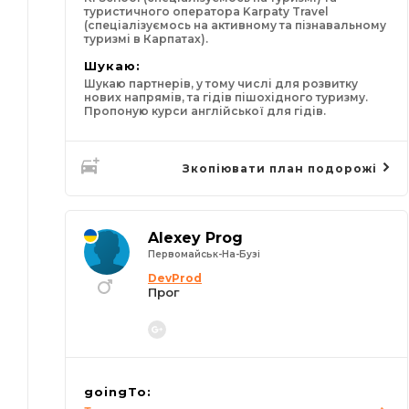
туристичного оператора Karpaty Travel
(спеціалізуємось на активному та пізнавальному
туризмі в Карпатах).
Шукаю:
Шукаю партнерів, у тому числі для розвитку
нових напрямів, та гідів пішохідного туризму.
Пропоную курси англійської для гідів.
Зкопіювати план подорожі
Alexey Prog
Первомайськ-На-Бузі
DevProd
Прог
goingTo: