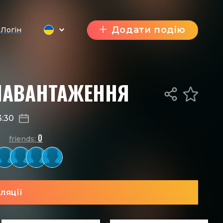
Додати подію
Логін
НАВАНТАЖЕННЯ
3:30
0
friends:
ляції