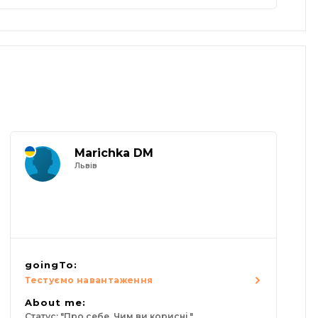
Marichka DM
Львів
goingTo:
Тестуємо навантаження
About me:
Статус: "Про себе. Чим ви корисні."