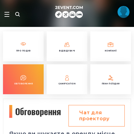
ПРО ПОДІЮ
ВІДВІДУВАЧІ
КОМПАНІЇ
ОБГОВОРЕННЯ
GAMIFICATION
ПЛАН ПОЇЗДКИ
Обговорення
Чат для
проектору
Якщо ви шукаєте в оренду місце