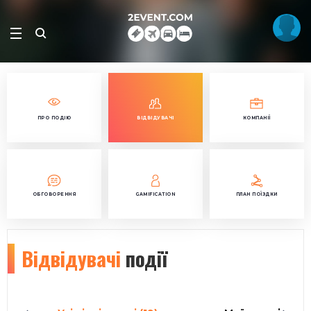
ПРО ПОДІЮ
ВІДВІДУВАЧІ
КОМПАНІЇ
ОБГОВОРЕННЯ
GAMIFICATION
ПЛАН ПОЇЗДКИ
Відвідувачі
події