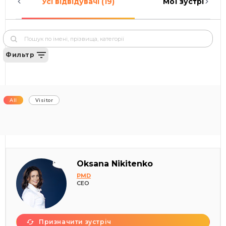
Усі відвідувачі (19)
Мої зустрічі (0)
Фильтр
All
Visitor
Oksana Nikitenko
PMD
CEO
Призначити зустріч