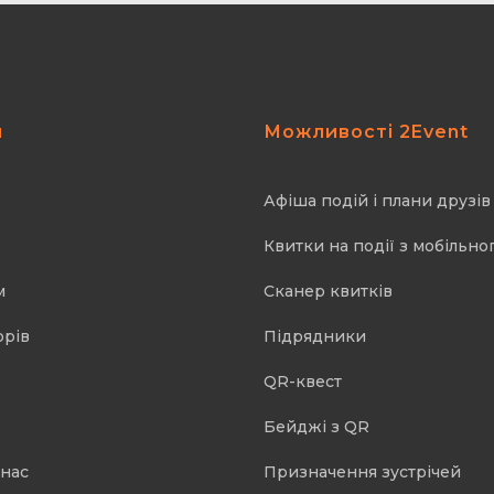
я
Можливості 2Event
Афіша подій і плани друзів
Квитки на події з мобільно
м
Cканер квитків
орів
Підрядники
QR-квест
Бейджі з QR
 нас
Призначення зустрічей