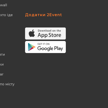
wall
Додатки 2Event
хто їде
яги
ки
ar
по місту