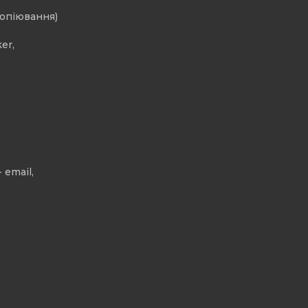
копіювання)
er,
 email,