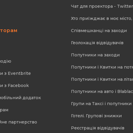
Чат для проектора - Twitter
Хто приїжджає в моє місто, 
аторам
Співмешканці на заходи
Геолокація відвідувачів
Попутники на заходи
подію
Попутники і Квитки на пот
и з Eventbrite
Попутники і Квитки на літа
и з Facebook
Попутники на авто і Blablac
мобільний додаток
Групи на Таксі і попутники 
орам
Готелі. Групові знижки
йне партнерство
Реєстрація відвідувачів