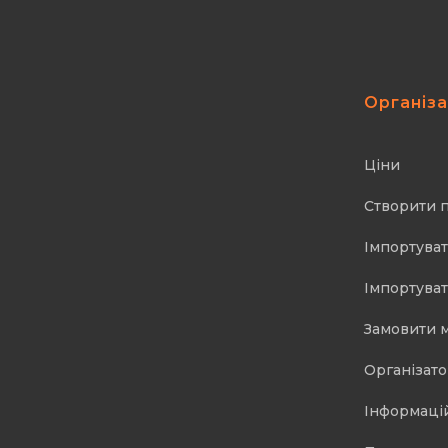
Організ
Ціни
Створити 
Імпортуват
Імпортуват
Замовити 
Організат
Інформаці