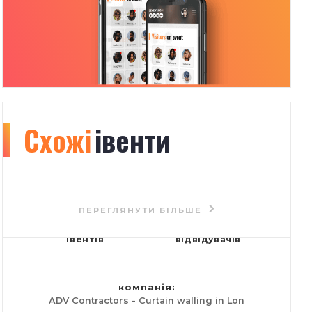
Схожі
Organizer
івенти
info
2
2
ПЕРЕГЛЯНУТИ БІЛЬШЕ
івентів
відвідувачів
компанія:
ADV Contractors - Curtain walling in Lon