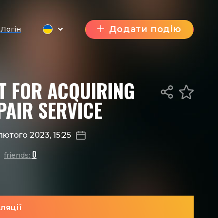
Додати подію
Логін
T FOR ACQUIRING
PAIR SERVICE
 лютого 2023, 15:25
0
friends:
ляції