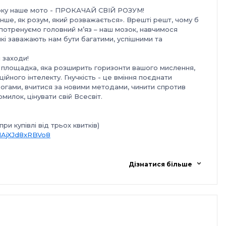
року наше мото - ПРОКАЧАЙ СВІЙ РОЗУМ!
нше, як розум, який розважається». Врешті решт, чому б
 потренуємо головний м’яз – наш мозок, навчимося
які заважають нам бути багатими, успішними та
і заходи!
ощадка, яка розширить горизонти вашого мислення,
йного інтелекту. Гнучкість - це вміння поєднати
рогами, вчитися за новими методами, чинити спротив
илок, цінувати свій Всесвіт.
при купівлі від трьох квитків)
cMAjXJd8xRBVo8
Дізнатися більше