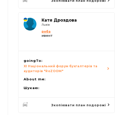
Зкопіювати план подорожі
Катя Дроздова
Львів
рнба
ивент
goingTo:
XI Національний форум бухгалтерів та
аудиторів "RoZOOM"
About me:
Шукаю:
Зкопіювати план подорожі