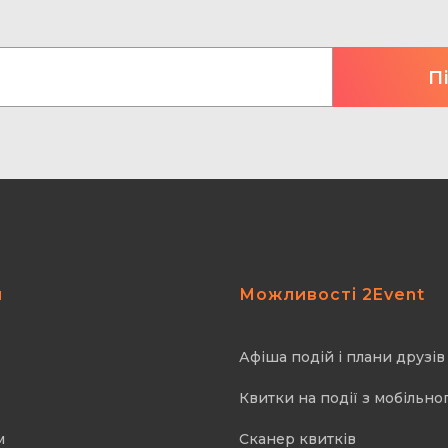
я
Можливості 2Event
Афіша подій і плани друзів
Квитки на події з мобільно
м
Cканер квитків