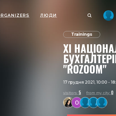
ORGANIZERS
ЛЮДИ
Trainings
XI НАЦІОН
БУХГАЛТЕРІ
"ROZOOM"
17 грудня 2021, 10:00
-
18
5
0
visitors:
from my city: