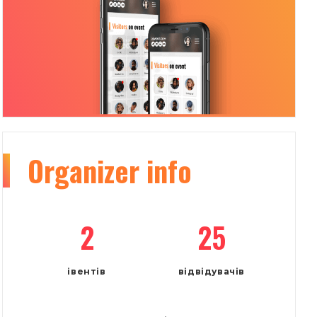
Organizer
info
2
25
івентів
відвідувачів