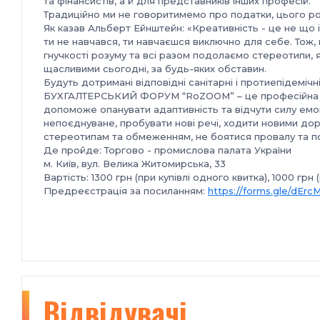
та фінансистів, а й для представників інших професій.
Традиційно ми не говоритимемо про податки, цього 
Як казав Альберт Ейнштейн: «Креативність - це не що і
ти не навчався, ти навчаєшся виключно для себе. Тож,
гнучкості розуму та всі разом подолаємо стереотипи, 
щасливими сьогодні, за будь-яких обставин.
Будуть дотримані відповідні санітарні і протиепідемічн
БУХГАЛТЕРСЬКИЙ ФОРУМ “RoZOOM” – це професійна пл
допоможе опанувати адаптивність та відчути силу емоці
непоєднуване, пробувати нові речі, ходити новими до
стереотипам та обмеженням, не боятися провалу та пом
Де пройде: Торгово - промислова палата України
м. Київ, вул. Велика Житомирська, 33
Вартість: 1300 грн (при купівлі одного квитка), 1000 грн (
Предреєстрація за посиланням:
https://forms.gle/dEr
Відвідувачі