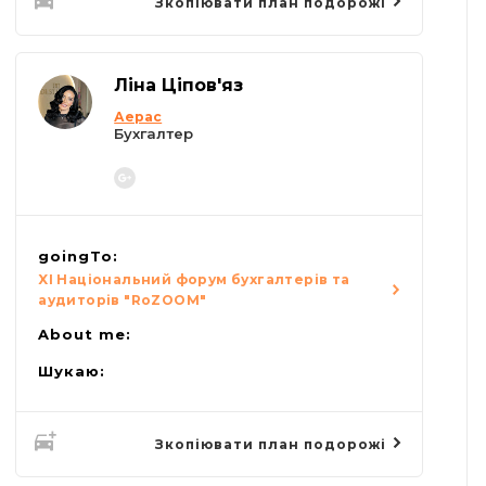
Зкопіювати план подорожі
Ліна Ціпов'яз
Аерас
Бухгалтер
goingTo:
XI Національний форум бухгалтерів та
аудиторів "RoZOOM"
About me:
Шукаю:
Зкопіювати план подорожі