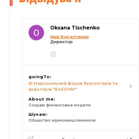
Oksana Tischenko
Мир Бухгалтерии
Директор
goingTo:
XI Національний форум бухгалтерів та
аудиторів "RoZOOM"
About me:
Создаю финансовые модели
Шукаю:
Общество единомышленников