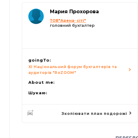
Мария Прохорова
ТОВ"Арена- сіті"
головний бухгалтер
goingTo:
XI Національний форум бухгалтерів та
аудиторів "RoZOOM"
About me:
Шукаю:
Зкопіювати план подорожі