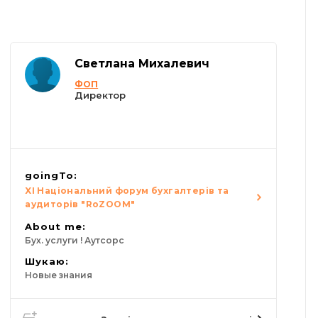
Светлана Михалевич
ФОП
Директор
goingTo:
XI Національний форум бухгалтерів та
аудиторів "RoZOOM"
About me:
Бух. услуги ! Аутсорс
Шукаю:
Новые знания